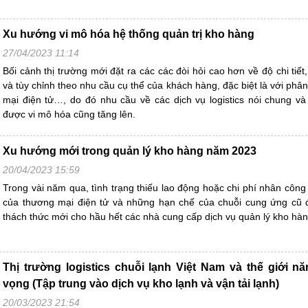
Xu hướng vi mô hóa hệ thống quản trị kho hàng
27/04/2023 11:14
Bối cảnh thị trường mới đặt ra các các đòi hỏi cao hơn về độ chi tiết
và tùy chỉnh theo nhu cầu cụ thể của khách hàng, đặc biệt là với ph
mại điện tử…, do đó nhu cầu về các dịch vụ logistics nói chung và
được vi mô hóa cũng tăng lên.
Xu hướng mới trong quản lý kho hàng năm 2023
20/04/2023 15:59
Trong vài năm qua, tình trạng thiếu lao động hoặc chi phí nhân công 
của thương mại điện tử và những hạn chế của chuỗi cung ứng cũ 
thách thức mới cho hầu hết các nhà cung cấp dịch vụ quản lý kho hàn
Thị trường logistics chuỗi lạnh Việt Nam và thế giới nă
vọng (Tập trung vào dịch vụ kho lạnh và vận tải lạnh)
20/03/2023 21:54