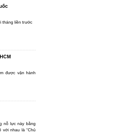
Quốc
i tháng liền trước
TPHCM
tâm được vận hành
g nỗ lực này bằng
ẽ với nhau là “Chủ