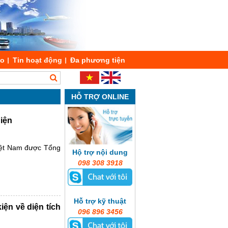
áo
Tin hoạt động
Đa phương tiện
HỖ TRỢ ONLINE
iện
Việt Nam được Tổng
Hộ trợ nội dung
098 308 3918
Hỗ trợ kỹ thuật
ện về diện tích
096 896 3456