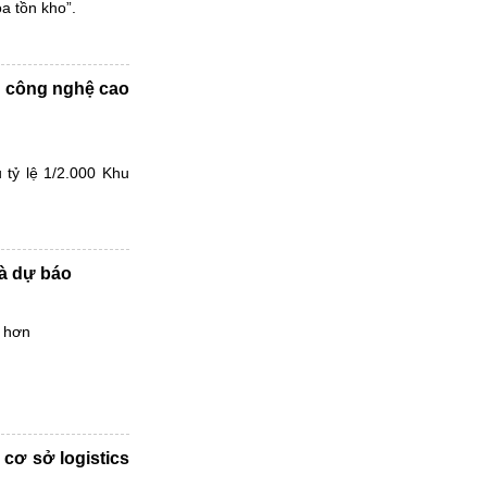
a tồn kho”.
u công nghệ cao
tỷ lệ 1/2.000 Khu
và dự báo
y hơn
 cơ sở logistics