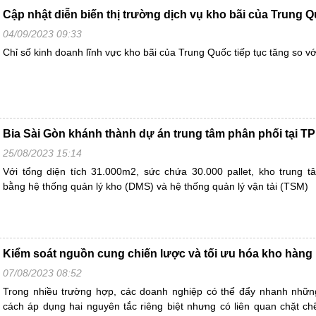
Cập nhật diễn biến thị trường dịch vụ kho bãi của Trung 
04/09/2023 09:33
Chỉ số kinh doanh lĩnh vực kho bãi của Trung Quốc tiếp tục tăng so vớ
Bia Sài Gòn khánh thành dự án trung tâm phân phối tại 
25/08/2023 15:14
Với tổng diện tích 31.000m2, sức chứa 30.000 pallet, kho trung 
bằng hệ thống quản lý kho (DMS) và hệ thống quản lý vận tải (TSM)
Kiểm soát nguồn cung chiến lược và tối ưu hóa kho hàng
07/08/2023 08:52
Trong nhiều trường hợp, các doanh nghiệp có thể đẩy nhanh nhữn
cách áp dụng hai nguyên tắc riêng biệt nhưng có liên quan chặt ch