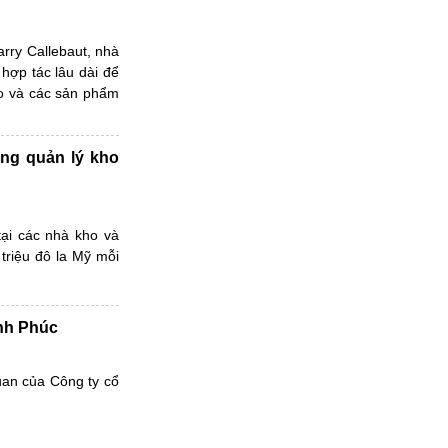
rry Callebaut, nhà
hợp tác lâu dài để
o và các sản phẩm
rong quản lý kho
ại các nhà kho và
triệu đô la Mỹ mỗi
nh Phúc
uan của Công ty cổ