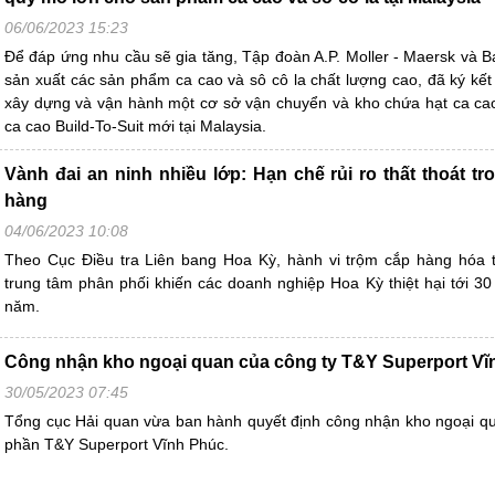
06/06/2023 15:23
Để đáp ứng nhu cầu sẽ gia tăng, Tập đoàn A.P. Moller - Maersk và Ba
sản xuất các sản phẩm ca cao và sô cô la chất lượng cao, đã ký kết 
xây dựng và vận hành một cơ sở vận chuyển và kho chứa hạt ca ca
ca cao Build-To-Suit mới tại Malaysia.
Vành đai an ninh nhiều lớp: Hạn chế rủi ro thất thoát t
hàng
04/06/2023 10:08
Theo Cục Điều tra Liên bang Hoa Kỳ, hành vi trộm cắp hàng hóa t
trung tâm phân phối khiến các doanh nghiệp Hoa Kỳ thiệt hại tới 30 
năm.
Công nhận kho ngoại quan của công ty T&Y Superport Vĩ
30/05/2023 07:45
Tổng cục Hải quan vừa ban hành quyết định công nhận kho ngoại q
phần T&Y Superport Vĩnh Phúc.