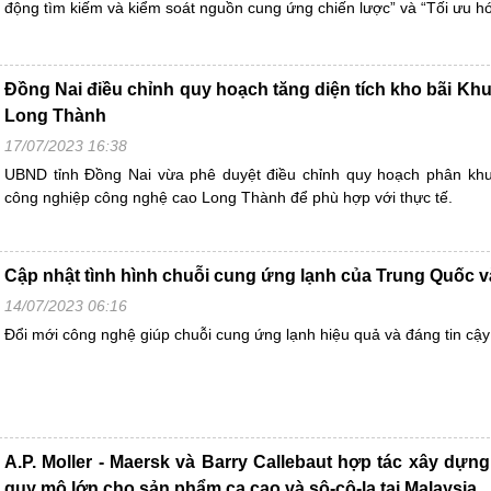
động tìm kiếm và kiểm soát nguồn cung ứng chiến lược” và “Tối ưu hó
Đồng Nai điều chỉnh quy hoạch tăng diện tích kho bãi Kh
Long Thành
17/07/2023 16:38
UBND tỉnh Đồng Nai vừa phê duyệt điều chỉnh quy hoạch phân khu 
công nghiệp công nghệ cao Long Thành để phù hợp với thực tế.
Cập nhật tình hình chuỗi cung ứng lạnh của Trung Quốc 
14/07/2023 06:16
Đổi mới công nghệ giúp chuỗi cung ứng lạnh hiệu quả và đáng tin cậ
A.P. Moller - Maersk và Barry Callebaut hợp tác xây dựng
quy mô lớn cho sản phẩm ca cao và sô-cô-la tại Malaysia