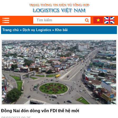
Trang chủ
»
Dịch vụ Logistics
»
Kho bãi
Đồng Nai đón dòng vốn FDI thế hệ mới
08/03/2023 09:25