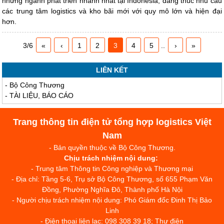
những ngành phát triển nhanh nhất tại Indonesia, đang thúc nhu cầu
các trung tâm logistics và kho bãi mới với quy mô lớn và hiện đại
hơn.
3/6
«
‹
1
2
3
4
5
..
›
»
LIÊN KẾT
-
Bộ Công Thương
-
TÀI LIỆU, BÁO CÁO
Trang thông tin điện tử tổng hợp logistics Việt
Nam
- Bản quyền thuộc về Bộ Công Thương.
Chịu trách nhiệm nội dung:
- Trung tâm Thông tin Công nghiệp và Thương mại
- Địa chỉ: Tầng 5-6, Trụ sở Bộ Công Thương, số 655 Phạm Văn
Đồng, Phường Nghĩa Đô, Thành phố Hà Nội
- Người chịu trách nhiệm nội dung: Phó Giám đốc Đinh Thị Bảo
Linh
- Điện thoại liên lạc: 098 308 39 18; Thư điện