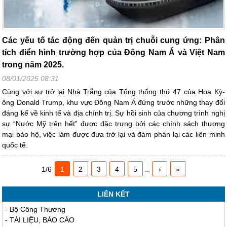
Các yếu tố tác động đến quản trị chuỗi cung ứng: Phân
tích điển hình trường hợp của Đông Nam Á và Việt Nam
trong năm 2025.
08/01/2025 08:31
Cùng với sự trở lại Nhà Trắng của Tổng thống thứ 47 của Hoa Kỳ-
ông Donald Trump, khu vực Đông Nam Á đứng trước những thay đổi
đáng kể về kinh tế và địa chính trị. Sự hồi sinh của chương trình nghị
sự “Nước Mỹ trên hết” được đặc trưng bởi các chính sách thương
mại bảo hộ, việc làm được đưa trở lại và đàm phán lại các liên minh
quốc tế.
1/6
1
2
3
4
5
..
›
»
LIÊN KẾT
-
Bộ Công Thương
-
TÀI LIỆU, BÁO CÁO