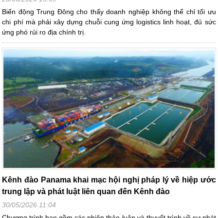
Biến động Trung Đông cho thấy doanh nghiệp không thể chỉ tối ưu
chi phí mà phải xây dựng chuỗi cung ứng logistics linh hoạt, đủ sức
ứng phó rủi ro địa chính trị.
Kênh đào Panama khai mạc hội nghị pháp lý về hiệp ước
trung lập và phát luật liên quan đến Kênh đào
30/05/2026 11:04
Chương trình bao gồm các phiên thảo luận và thuyết trình về sự phát