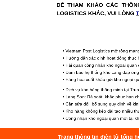
ĐỂ THAM KHẢO CÁC THÔNG
LOGISTICS KHÁC, VUI LÒNG
•
Vietnam Post Logistics mở rộng mạng 
•
Hướng dẫn xác định hoạt động thực h
•
Hải quan công nhận kho ngoại quan 
•
Đảm bảo hệ thống kho cảng đáp ứng c
•
Hàng hóa xuất khẩu gửi kho ngoại qua
•
Dịch vụ kho hàng thông minh tại Tru
•
Lạng Sơn: Rà soát, khắc phục hạn chế
•
Cần sửa đổi, bổ sung quy định về kin
•
Kho hàng không kéo dài tạo nhiều th
•
Công nhận kho ngoại quan mới tại k
Trang thông tin điện tử tổng h