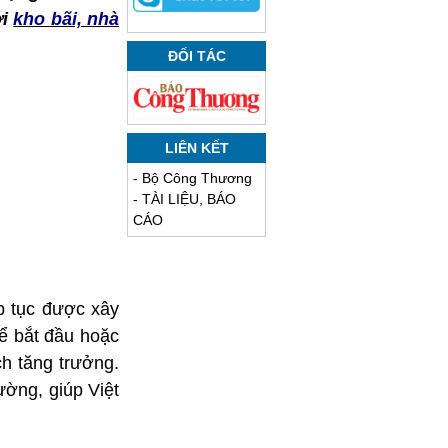
ới
kho bãi, nhà
ĐỐI TÁC
LIÊN KẾT
-
Bộ Công Thương
-
TÀI LIỆU, BÁO
CÁO
p tục được xây
ể bắt đầu hoặc
h tăng trưởng.
ờng, giúp Việt