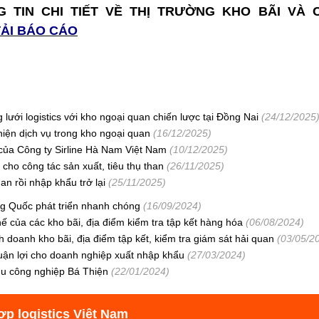
 TIN CHI TIẾT VỀ THỊ TRƯỜNG KHO BÃI VÀ 
TẢI BÁO CÁO
lưới logistics với kho ngoại quan chiến lược tại Đồng Nai
(24/12/2025
iện dịch vụ trong kho ngoại quan
(16/12/2025)
của Công ty Sirline Hà Nam Việt Nam
(10/12/2025)
ho công tác sản xuất, tiêu thụ than
(26/11/2025)
n rồi nhập khẩu trở lại
(25/11/2025)
ng Quốc phát triển nhanh chóng
(16/09/2024)
 của các kho bãi, địa điểm kiểm tra tập kết hàng hóa
(06/08/2024)
h doanh kho bãi, địa điểm tập kết, kiểm tra giám sát hải quan
(03/05/2
uận lợi cho doanh nghiệp xuất nhập khẩu
(27/03/2024)
hu công nghiệp Bá Thiện
(22/01/2024)
ợp logistics Việt Nam