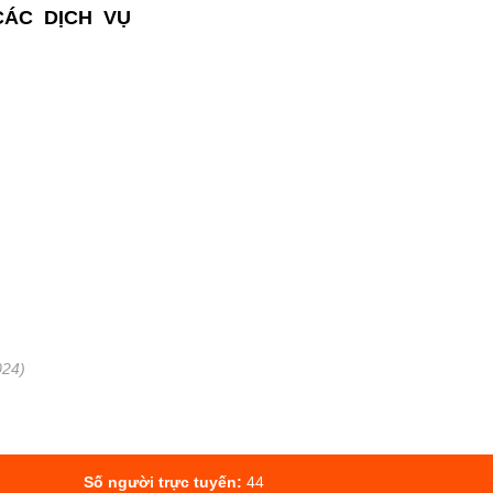
CÁC DỊCH VỤ
)
024)
Số người trực tuyến:
44