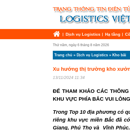
Dịch vụ Logistics
Hạ tầng
Cô
Thứ năm, ngày 6 tháng 8 năm 2026
Trang chủ
»
Dịch vụ Logistics
»
Kho bãi
Xu hướng thị trường kho xưở
13/11/2024 11:34
ĐỂ THAM KHẢO CÁC THÔNG T
KHU VỰC PHÍA BẮC VUI LÒN
Trong Top 10 địa phương có qu
riêng khu vực miền Bắc đã có
Giang, Phú Thọ và Vĩnh Phúc. 