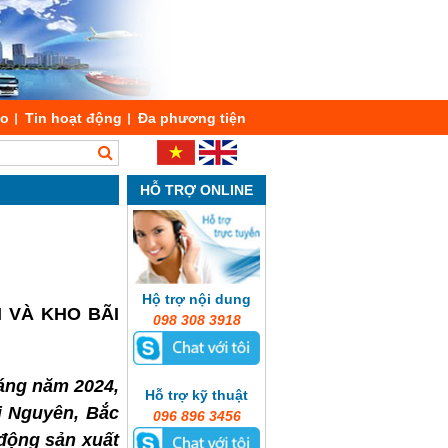
áo
Tin hoạt động
Đa phương tiện
HỖ TRỢ ONLINE
Hộ trợ nội dung
 VÀ KHO BÃI
098 308 3918
áng năm 2024,
Hỗ trợ kỹ thuật
i Nguyên, Bắc
096 896 3456
động sản xuất