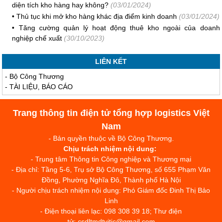
diện tích kho hàng hay không?
(03/01/2024)
•
Thủ tục khi mở kho hàng khác địa điểm kinh doanh
(03/01/2024)
•
Tăng cường quản lý hoạt động thuê kho ngoài của doanh
nghiệp chế xuất
(30/10/2023)
LIÊN KẾT
-
Bộ Công Thương
-
TÀI LIỆU, BÁO CÁO
Trang thông tin điện tử tổng hợp logistics Việt
Nam
- Bản quyền thuộc về Bộ Công Thương.
Chịu trách nhiệm nội dung:
- Trung tâm Thông tin Công nghiệp và Thương mại
- Địa chỉ: Tầng 5-6, Trụ sở Bộ Công Thương, số 655 Phạm Văn
Đồng, Phường Nghĩa Đô, Thành phố Hà Nội
- Người chịu trách nhiệm nội dung: Phó Giám đốc Đinh Thị Bảo
Linh
- Điện thoại liên lạc: 098 308 39 18; Thư điện
tử: csdltmdtvitic@gmail.com