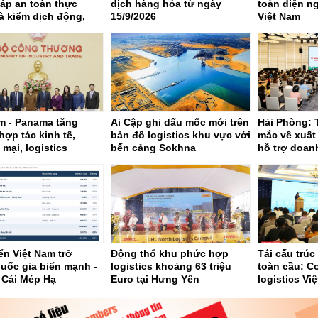
áp an toàn thực
dịch hàng hóa từ ngày
toàn diện ng
à kiểm dịch động,
15/9/2026
Việt Nam
t của thị trường xuất
m - Panama tăng
Ai Cập ghi dấu mốc mới trên
Hải Phòng:
ợp tác kinh tế,
bản đồ logistics khu vực với
mắc về xuất
mại, logistics
bến cảng Sokhna
hỗ trợ doan
khẩu
iển Việt Nam trở
Động thổ khu phức hợp
Tái cấu trú
uốc gia biển mạnh -
logistics khoảng 63 triệu
toàn cầu: C
 Cái Mép Hạ
Euro tại Hưng Yên
logistics Vi