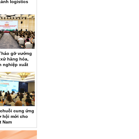
ành logistics
 Tháo gỡ vướng
 xứ hàng hóa,
h nghiệp xuất
c chuỗi cung ứng
ơ hội mới cho
ệt Nam