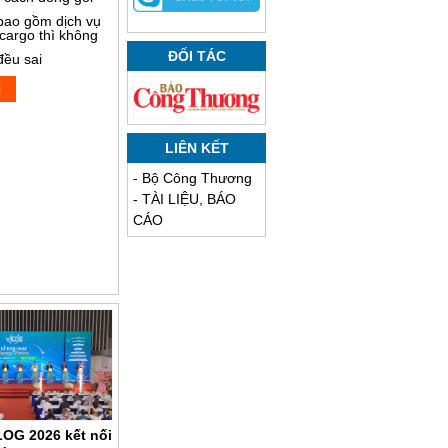
bao gồm dịch vụ
 cargo thì không
ĐỐI TÁC
đều sai
i
LIÊN KẾT
-
Bộ Công Thương
-
TÀI LIỆU, BÁO
CÁO
LOG 2026 kết nối