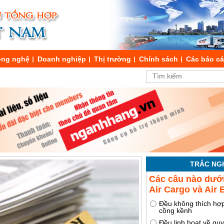
ng nghệ
Doanh nghiệp
Thị trường
Chính sách
Các báo c
TRẮC NG
Các câu nào dướ
Air Cargo và Air 
Đều không thích hợp
cồng kềnh
Đều linh hoạt về qu