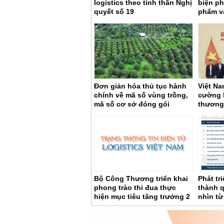
logistics theo tinh thần Nghị
biện ph
quyết số 19
phẩm v
thực vậ
khẩu
Đơn giản hóa thủ tục hành
Việt Na
chính về mã số vùng trồng,
cường h
mã số cơ sở đóng gói
thương 
Bộ Công Thương triển khai
Phát tr
phong trào thi đua thực
thành q
hiện mục tiêu tăng trưởng 2
nhìn từ
con số