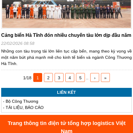
Cảng biển Hà Tĩnh đón nhiều chuyến tàu lớn dịp đầu năm
22/02/2026 08:58
Những con tàu trọng tải lớn liên tục cập bến, mang theo kỳ vọng về
một năm bứt phá mạnh mẽ cho kinh tế biển và ngành Công Thương
Hà Tĩnh.
1/18
1
2
3
4
5
..
›
»
LIÊN KẾT
-
Bộ Công Thương
-
TÀI LIỆU, BÁO CÁO
Trang thông tin điện tử tổng hợp logistics Việt
Nam