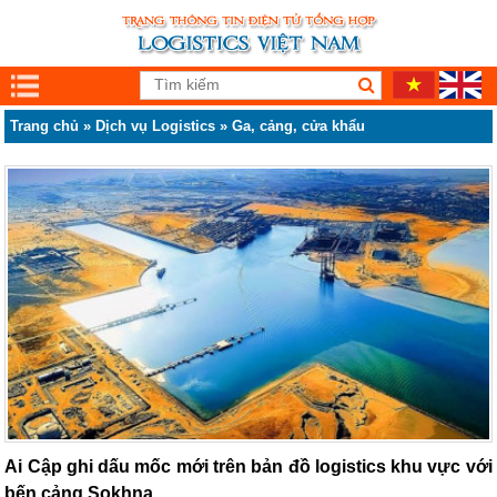
Trang chủ
»
Dịch vụ Logistics
»
Ga, cảng, cửa khẩu
Ai Cập ghi dấu mốc mới trên bản đồ logistics khu vực với
bến cảng Sokhna