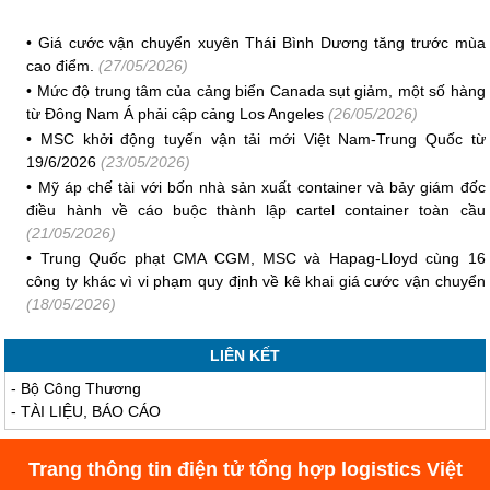
•
Giá cước vận chuyển xuyên Thái Bình Dương tăng trước mùa
cao điểm.
(27/05/2026)
•
Mức độ trung tâm của cảng biển Canada sụt giảm, một số hàng
từ Đông Nam Á phải cập cảng Los Angeles
(26/05/2026)
•
MSC khởi động tuyến vận tải mới Việt Nam-Trung Quốc từ
19/6/2026
(23/05/2026)
•
Mỹ áp chế tài với bốn nhà sản xuất container và bảy giám đốc
điều hành về cáo buộc thành lập cartel container toàn cầu
(21/05/2026)
•
Trung Quốc phạt CMA CGM, MSC và Hapag-Lloyd cùng 16
công ty khác vì vi phạm quy định về kê khai giá cước vận chuyển
(18/05/2026)
LIÊN KẾT
-
Bộ Công Thương
-
TÀI LIỆU, BÁO CÁO
Trang thông tin điện tử tổng hợp logistics Việt