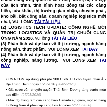
của lịch trình, tình hình hoạt động tại các cảng
biển, cửa khẩu, thị trường giao nhận, chuyển phát,
kho bãi, bất động sản, doanh nghiệp logistics mới
nhất, VUI LÒNG
TẢI TÀI LIỆU
(2)
LOGISTICS TECH UPDATE: CÔNG NGHỆ MỚI
TRONG LOGISTICS VÀ QUẢN TRỊ CHUỖI CUNG
ỨNG NĂM 2026
, vui lòng
TẢI TÀI LIỆU
(3) Phân tích và dự báo về thị trường, ngành hàng
nông sản, thực phẩm, VUI LÒNG XEM
TẠI ĐÂY
(4) Phân tích và dự báo về thị trường, ngành hàng
công nghiệp, năng lượng, VUI LÒNG XEM
TẠI
ĐÂY
•
CMA CGM áp dụng phụ phí 900 USD/TEU cho tuyến châu Á -
Địa Trung Hải từ ngày 15/6/2026
(30/05/2026)
•
Giá cước vận chuyển xuyên Thái Bình Dương tăng trước mùa
cao điểm.
(27/05/2026)
•
Mức độ trung tâm của cảng biển Canada sụt giảm, một số hàng
từ Đông Nam Á phải cập cảng Los Angeles
(26/05/2026)