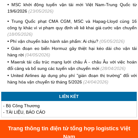
•
MSC khởi động tuyến vận tải mới Việt Nam-Trung Quốc từ
19/6/2026
(23/05/2026)
•
Trung Quốc phạt CMA CGM, MSC và Hapag-Lloyd cùng 16
công ty khác vì vi phạm quy định về kê khai giá cước vận chuyển
(18/05/2026)
•
Phí vận chuyển bảo hành sản phẩm: Ai chịu?
(05/05/2026)
•
Gián đoạn eo biển Hormuz gây thiệt hại kéo dài cho vận tải
hàng rời
(04/05/2026)
•
Maersk tái cấu trúc mạng lưới châu Á - châu Âu với việc hoán
đổi cảng và bổ sung các tuyến vận chuyển mới
(28/04/2026)
•
United Airlines áp dụng phụ phí "gián đoạn thị trường" đối với
hàng hóa vận chuyển từ tháng 5/2026
(24/04/2026)
LIÊN KẾT
-
Bộ Công Thương
-
TÀI LIỆU, BÁO CÁO
Trang thông tin điện tử tổng hợp logistics Việt
Nam