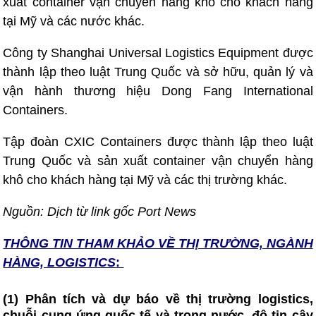
xuất container vận chuyển hàng khô cho khách hàng
tại Mỹ và các nước khác.
Công ty Shanghai Universal Logistics Equipment được
thành lập theo luật Trung Quốc và sở hữu, quản lý và
vận hành thương hiệu Dong Fang International
Containers.
Tập ​​đoàn CXIC Containers được thành lập theo luật
Trung Quốc và sản xuất container vận chuyển hàng
khô cho khách hàng tại Mỹ và các thị trường khác.
Nguồn: Dịch từ link gốc
Port News
THÔNG TIN T
HAM KHẢO VỀ THỊ TRƯỜNG, NGÀNH
HÀNG, LOGISTICS
:
(1) Phân tích và dự báo về thị trường logistics,
chuỗi cung ứng quốc tế và trong nước, độ tin cậy