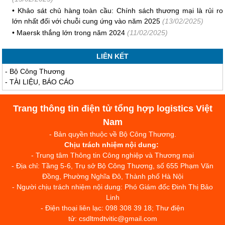
•
Khảo sát chủ hàng toàn cầu: Chính sách thương mại là rủi ro
lớn nhất đối với chuỗi cung ứng vào năm 2025
(13/02/2025)
•
Maersk thắng lớn trong năm 2024
(11/02/2025)
LIÊN KẾT
-
Bộ Công Thương
-
TÀI LIỆU, BÁO CÁO
Trang thông tin điện tử tổng hợp logistics Việt
Nam
- Bản quyền thuộc về Bộ Công Thương.
Chịu trách nhiệm nội dung:
- Trung tâm Thông tin Công nghiệp và Thương mại
- Địa chỉ: Tầng 5-6, Trụ sở Bộ Công Thương, số 655 Phạm Văn
Đồng, Phường Nghĩa Đô, Thành phố Hà Nội
- Người chịu trách nhiệm nội dung: Phó Giám đốc Đinh Thị Bảo
Linh
- Điện thoại liên lạc: 098 308 39 18; Thư điện
tử: csdltmdtvitic@gmail.com