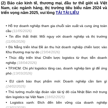
(2) Báo cáo kinh tế, thương mại, đầu tư thế giới và Việt
Nam, các ngành hàng, thị trường tiêu biểu năm 2024 và
triển vọng năm 2025, vui lòng
TẢI TÀI LIỆU
•
Hỗ trợ doanh nghiệp tham gia chuỗi sản xuất và cung ứng toàn
cầu
(11/05/2026)
•
Tin đồn thất thiệt: Mối nguy với doanh nghiệp và thị trường
(11/05/2026)
•
Đà Nẵng triển khai Đề án thu hút doanh nghiệp chiến lược vào
Khu thương mại tự do
(23/04/2026)
•
Thúc đẩy triển khai Chiến lược logistics từ thực tiễn doanh
nghiệp
(18/04/2026)
•
TP.HCM: Chi phí logistics tăng cao, doanh nghiệp làm gì để ứng
phó
(13/03/2026)
•
EU cảnh báo thực phẩm mới: Doanh nghiệp cần làm gì
(24/02/2025)
•
Thủ tướng muốn tập đoàn vận tải tỷ đô của Nhật Bản mở trung
tâm logistics tại Việt Nam
(18/02/2025)
•
Logistics xanh: Đích đến bền vững của doanh nghiệp
(13/02/2025)