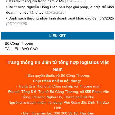
•
Maersk thắng lớn trong năm 2024
(11/02/2025)
•
Bộ trưởng Nguyễn Hồng Diên nêu loạt giải pháp, dư địa để khối
doanh nghiệp ‘tăng tốc’
(11/02/2025)
•
Danh sách thương nhân kinh doanh xuất khẩu gạo đến 6/2/2025
(07/02/2025)
LIÊN KẾT
-
Bộ Công Thương
-
TÀI LIỆU, BÁO CÁO
Trang thông tin điện tử tổng hợp logistics Việt
Nam
- Bản quyền thuộc về Bộ Công Thương.
Chịu trách nhiệm nội dung:
- Trung tâm Thông tin Công nghiệp và Thương mại
- Địa chỉ: Tầng 5-6, Trụ sở Bộ Công Thương, số 655 Phạm Văn
Đồng, Phường Nghĩa Đô, Thành phố Hà Nội
- Người chịu trách nhiệm nội dung: Phó Giám đốc Đinh Thị Bảo
Linh
- Điện thoại liên lạc: 098 308 39 18; Thư điện