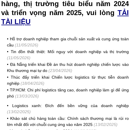
hàng, thị trường tiêu biểu năm 2024
và triển vọng năm 2025, vui lòng
TẢI
TÀI LIỆU
•
Hỗ trợ doanh nghiệp tham gia chuỗi sản xuất và cung ứng toàn
cầu
(11/05/2026)
•
Tin đồn thất thiệt: Mối nguy với doanh nghiệp và thị trường
(11/05/2026)
•
Đà Nẵng triển khai Đề án thu hút doanh nghiệp chiến lược vào
Khu thương mại tự do
(23/04/2026)
•
Thúc đẩy triển khai Chiến lược logistics từ thực tiễn doanh
nghiệp
(18/04/2026)
•
TP.HCM: Chi phí logistics tăng cao, doanh nghiệp làm gì để ứng
phó
(13/03/2026)
•
Logistics xanh: Đích đến bền vững của doanh nghiệp
(13/02/2025)
•
Khảo sát chủ hàng toàn cầu: Chính sách thương mại là rủi ro
lớn nhất đối với chuỗi cung ứng vào năm 2025
(13/02/2025)