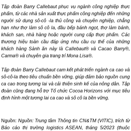
Tập đoàn Barry Callebaut phục vụ ngành công nghiệp thực
phẩm, từ các nhà sản xuất thực phẩm công nghiệp đến những
người sử dụng sô-cô -la thủ công và chuyên nghiệp, chẳng
hạn như thợ làm sô cô la, đầu bếp bánh ngọt, thợ làm bánh,
khách sạn, nhà hàng hoặc người cung cấp thực phẩm. Các
thương hiệu toàn cầu đáp ứng nhu cầu cụ thể của những
khách hàng Sành ăn này là Callebaut® và Cacao Barry®,
Carma® và chuyên gia trang trí Mona Lisa®.
Tập đoàn Barry Callebaut cam kết phát triển ngành ca cao và
sô-cô-la theo tiêu chuẩn bền vững, giúp đảm bảo nguồn cung
ca cao trong tương lai và cải thiện sinh kế của nông dân. Tập
đoàn cũng đang hỗ trợ Tổ chức Cocoa Horizons với mục tiêu
định hình một tương lai ca cao và sô cô la bền vững.
Nguồn:
Nguồn: Trung tâm Thông tin CN&TM (VITIC), trích từ
Báo cáo thị trường logistics ASEAN, tháng 5/2023 (thuộc