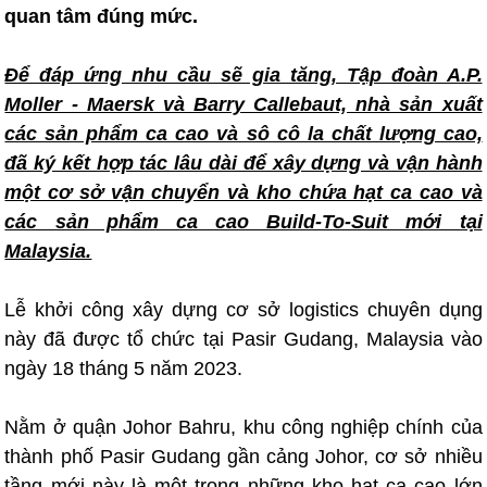
quan tâm đúng mức.
Để đáp ứng nhu cầu sẽ gia tăng, Tập đoàn A.P.
Moller - Maersk và Barry Callebaut, nhà sản xuất
các sản phẩm ca cao và sô cô la chất lượng cao,
đã ký kết hợp tác lâu dài để xây dựng và vận hành
một cơ sở vận chuyển và kho chứa hạt ca cao và
các sản phẩm ca cao Build-To-Suit mới tại
Malaysia.
Lễ khởi công xây dựng cơ sở logistics chuyên dụng
này đã được tổ chức tại Pasir Gudang, Malaysia vào
ngày 18 tháng 5 năm 2023.
Nằm ở quận Johor Bahru, khu công nghiệp chính của
thành phố Pasir Gudang gần cảng Johor, cơ sở nhiều
tầng mới này là một trong những kho hạt ca cao lớn