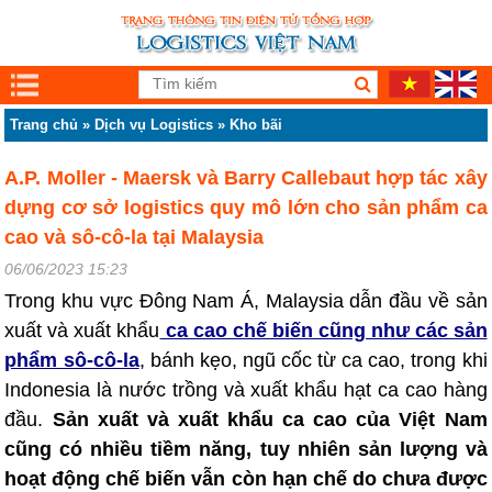
Trang chủ
»
Dịch vụ Logistics
»
Kho bãi
A.P. Moller - Maersk và Barry Callebaut hợp tác xây
dựng cơ sở logistics quy mô lớn cho sản phẩm ca
cao và sô-cô-la tại Malaysia
06/06/2023 15:23
Trong khu vực Đông Nam Á, Malaysia dẫn đầu về sản
xuất và xuất khẩu
ca cao chế biến cũng như các sản
phẩm sô-cô-la
, bánh kẹo, ngũ cốc từ ca cao, trong khi
Indonesia là nước trồng và xuất khẩu hạt ca cao hàng
đầu.
Sản xuất và xuất khẩu ca cao của Việt Nam
cũng có nhiều tiềm năng, tuy nhiên sản lượng và
hoạt động chế biến vẫn còn hạn chế do chưa được