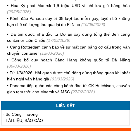
•
Hoa Kỳ phạt Maersk 1,9 triệu USD vì phí lưu giữ hàng hóa
(29/05/2026)
•
Kênh đào Panada duy trì 38 lượt tàu mỗi ngày, tuyên bố không
hạn chế số lượng tàu qua lại do El Nino
(19/05/2026)
•
Đã tìm được nhà đầu tư Dự án xây dựng tổng thể Bến cảng
container Liên Chiểu
(17/03/2026)
•
Cảng Rotterdam cảnh báo về sự mất cân bằng cơ cấu trong vận
chuyển container
(12/03/2026)
•
Công bố quy hoạch Cảng Hàng không quốc tế Đà Nẵng
(06/03/2026)
•
Từ 1/3/2026, Hải quan được chủ động dừng thông quan khi phát
hiện nghi vấn hàng giả
(03/03/2026)
•
Panama tiếp quản các cảng kênh đào từ CK Hutchison, chuyển
giao tạm thời cho Maersk và MSC
(27/02/2026)
LIÊN KẾT
-
Bộ Công Thương
-
TÀI LIỆU, BÁO CÁO