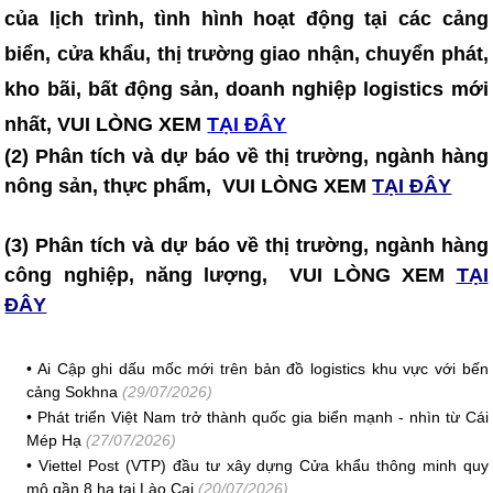
của lịch trình, tình hình hoạt động tại các cảng
biển, cửa khẩu, thị trường giao nhận, chuyển phát,
kho bãi, bất động sản, doanh nghiệp logistics mới
nhất, VUI LÒNG XEM
TẠI ĐÂY
(2) Phân tích và dự báo về thị trường, ngành hàng
nông sản, thực phẩm, VUI LÒNG XEM
TẠI ĐÂY
(3) Phân tích và dự báo về thị trường, ngành hàng
công nghiệp, năng lượng, VUI LÒNG XEM
TẠI
ĐÂY
•
Ai Cập ghi dấu mốc mới trên bản đồ logistics khu vực với bến
cảng Sokhna
(29/07/2026)
•
Phát triển Việt Nam trở thành quốc gia biển mạnh - nhìn từ Cái
Mép Hạ
(27/07/2026)
•
Viettel Post (VTP) đầu tư xây dựng Cửa khẩu thông minh quy
mô gần 8 ha tại Lào Cai
(20/07/2026)