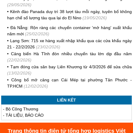
(29/05/2026)
•
Kênh đào Panada duy trì 38 lượt tàu mỗi ngày, tuyên bố không
hạn chế số lượng tàu qua lại do El Nino
(19/05/2026)
•
Đà Nẵng: Rộn ràng các chuyến container 'mở hàng' xuất khẩu
năm mới
(25/02/2026)
•
Lạng Sơn: 715 xe hàng xuất nhập khẩu qua các cửa khẩu ngày
21 - 22/2/2026
(23/02/2026)
•
Cảng biển Hà Tĩnh đón nhiều chuyến tàu lớn dịp đầu năm
(22/02/2026)
•
Tạm đóng cửa sân bay Liên Khương từ 4/3/2026 để sửa chữa
(13/02/2026)
•
Công bố mở cảng cạn Cái Mép tại phường Tân Phước -
TP.HCM
(12/02/2026)
LIÊN KẾT
-
Bộ Công Thương
-
TÀI LIỆU, BÁO CÁO
Trang thông tin điện tử tổng hợp logistics Việt