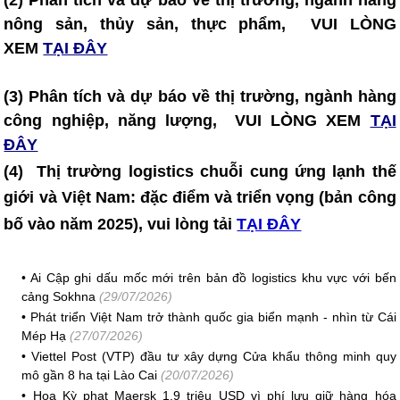
(2) Phân tích và dự báo về thị trường, ngành hàng
nông sản, thủy sản, thực phẩm, VUI LÒNG
XEM
TẠI ĐÂY
(3) Phân tích và dự báo về thị trường, ngành hàng
công nghiệp, năng lượng, VUI LÒNG XEM
TẠI
ĐÂY
(4)
Thị trường logistics chuỗi cung ứng lạnh thế
giới và Việt Nam: đặc điểm và triển vọng (bản công
bố vào năm 2025)
, vui lòng tải
TẠI ĐÂY
•
Ai Cập ghi dấu mốc mới trên bản đồ logistics khu vực với bến
cảng Sokhna
(29/07/2026)
•
Phát triển Việt Nam trở thành quốc gia biển mạnh - nhìn từ Cái
Mép Hạ
(27/07/2026)
•
Viettel Post (VTP) đầu tư xây dựng Cửa khẩu thông minh quy
mô gần 8 ha tại Lào Cai
(20/07/2026)
•
Hoa Kỳ phạt Maersk 1,9 triệu USD vì phí lưu giữ hàng hóa