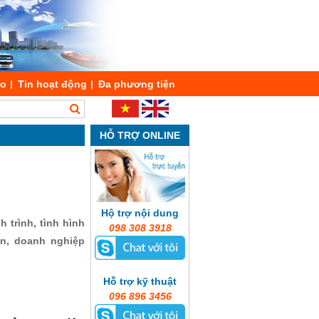
áo
Tin hoạt động
Đa phương tiện
HỖ TRỢ ONLINE
Hộ trợ nội dung
 trình, tình hình
098 308 3918
ản, doanh nghiệp
Hỗ trợ kỹ thuật
096 896 3456