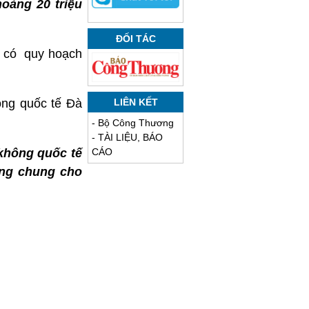
oảng 20 triệu
ĐỐI TÁC
ố có quy hoạch
ng quốc tế Đà
LIÊN KẾT
-
Bộ Công Thương
-
TÀI LIỆU, BÁO
không quốc tế
CÁO
ùng chung cho