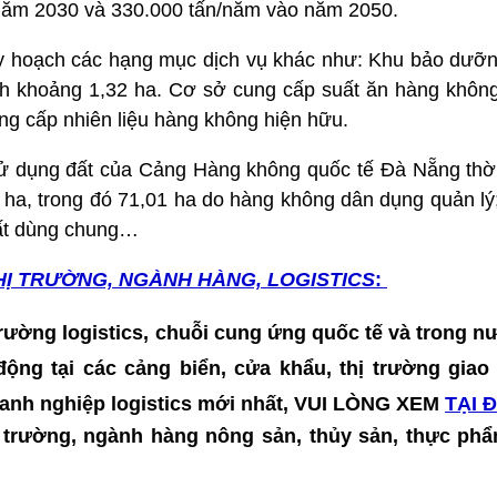
năm 2030 và 330.000 tấn/năm vào năm 2050.
y hoạch các hạng mục dịch vụ khác như: Khu bảo dưỡ
ch khoảng 1,32 ha. Cơ sở cung cấp suất ăn hàng khôn
ng cấp nhiên liệu hàng không hiện hữu.
ử dụng đất của Cảng Hàng không quốc tế Đà Nẵng thờ
ha, trong đó 71,01 ha do hàng không dân dụng quản lý;
đất dùng chung…
HỊ TRƯỜNG, NGÀNH HÀNG, LOGISTICS
:
 trường logistics, chuỗi cung ứng quốc tế và trong nư
t động tại các cảng biển, cửa khẩu, thị trường gia
doanh nghiệp logistics mới nhất, VUI LÒNG XEM
TẠI 
hị trường, ngành hàng nông sản, thủy sản, thực p