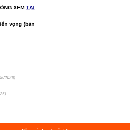
I LÒNG XEM
TẠI
riển vọng (bản
05/2026)
026)