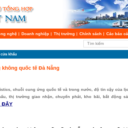
ng nghệ
Doanh nghiệp
Thị trường
Chính sách
Các báo c
 cửa khẩu
 không quốc tế Đà Nẵng
stics, chuỗi cung ứng quốc tế và trong nước, độ tin cậy của lịch
hẩu, thị trường giao nhận, chuyển phát, kho bãi, bất động s
I ĐÂY