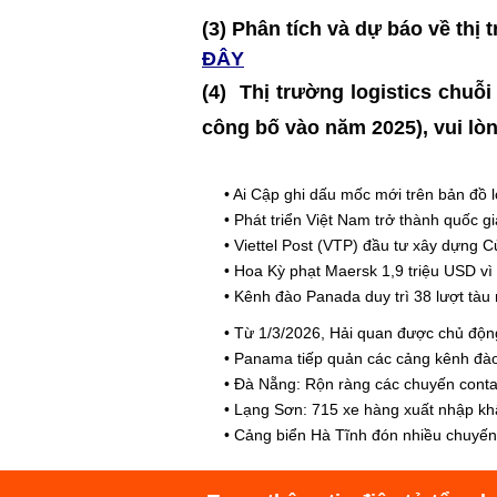
(3) Phân tích và dự báo về t
ĐÂY
(4)
Thị trường logistics chuỗi
công bố vào năm 2025)
, vui lò
•
Ai Cập ghi dấu mốc mới trên bản đồ l
•
Phát triển Việt Nam trở thành quốc g
•
Viettel Post (VTP) đầu tư xây dựng 
•
Hoa Kỳ phạt Maersk 1,9 triệu USD vì
•
Kênh đào Panada duy trì 38 lượt tàu 
•
Từ 1/3/2026, Hải quan được chủ động
•
Panama tiếp quản các cảng kênh đào
•
Đà Nẵng: Rộn ràng các chuyến conta
•
Lạng Sơn: 715 xe hàng xuất nhập kh
•
Cảng biển Hà Tĩnh đón nhiều chuyến