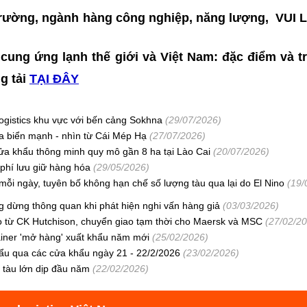
hị trường, ngành hàng công nghiệp, năng lượng, VU
 cung ứng lạnh thế giới và Việt Nam: đặc điểm và t
ng tải
TẠI ĐÂY
ogistics khu vực với bến cảng Sokhna
(29/07/2026)
ia biển mạnh - nhìn từ Cái Mép Hạ
(27/07/2026)
Cửa khẩu thông minh quy mô gần 8 ha tại Lào Cai
(20/07/2026)
 phí lưu giữ hàng hóa
(29/05/2026)
mỗi ngày, tuyên bố không hạn chế số lượng tàu qua lại do El Nino
(19/
 dừng thông quan khi phát hiện nghi vấn hàng giả
(03/03/2026)
 từ CK Hutchison, chuyển giao tạm thời cho Maersk và MSC
(27/02/2
iner 'mở hàng' xuất khẩu năm mới
(25/02/2026)
ẩu qua các cửa khẩu ngày 21 - 22/2/2026
(23/02/2026)
 tàu lớn dịp đầu năm
(22/02/2026)