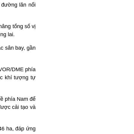
 đường lăn nối
âng tổng số vị
ng lai.
c sân bay, gần
g VOR/DME phía
c khí tượng tự
về phía Nam để
ược cải tạo và
46 ha, đáp ứng