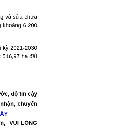
ng và sửa chữa
g khoảng 6.200
i kỳ 2021-2030
 516,97 ha đất
ớc, độ tin cậy
o nhận, chuyển
ĐÂY
hẩm, VUI LÒNG