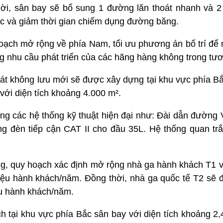
ời, sân bay sẽ bổ sung 1 đường lăn thoát nhanh và 2
c và giảm thời gian chiếm dụng đường băng.
ạch mở rộng về phía Nam, tối ưu phương án bố trí để n
ứng nhu cầu phát triển của các hãng hàng không trong tươ
át không lưu mới sẽ được xây dựng tại khu vực phía Bắ
với diện tích khoảng 4.000 m².
ung các hệ thống kỹ thuật hiện đại như: Đài dẫn đườn
g đèn tiếp cận CAT II cho đầu 35L. Hệ thống quan trắ
ông, quy hoạch xác định mở rộng nhà ga hành khách T1 
iệu hành khách/năm. Đồng thời, nhà ga quốc tế T2 sẽ đ
ệu hành khách/năm.
 tại khu vực phía Bắc sân bay với diện tích khoảng 2,