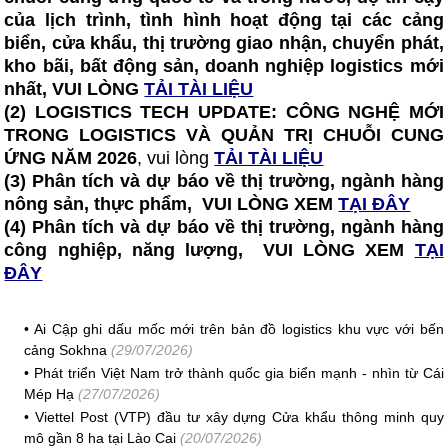
của lịch trình, tình hình hoạt động tại các cảng
biển, cửa khẩu, thị trường giao nhận, chuyển phát,
kho bãi, bất động sản, doanh nghiệp logistics mới
nhất, VUI LÒNG
TẢI TÀI LIỆU
(2)
LOGISTICS TECH UPDATE: CÔNG NGHỆ MỚI
TRONG LOGISTICS VÀ QUẢN TRỊ CHUỖI CUNG
ỨNG NĂM 2026
, vui lòng
TẢI TÀI LIỆU
(3) Phân tích và dự báo về thị trường, ngành hàng
nông sản, thực phẩm, VUI LÒNG XEM
TẠI ĐÂY
(4) Phân tích và dự báo về thị trường, ngành hàng
công nghiệp, năng lượng, VUI LÒNG XEM
TẠI
ĐÂY
•
Ai Cập ghi dấu mốc mới trên bản đồ logistics khu vực với bến
cảng Sokhna
(29/07/2026)
•
Phát triển Việt Nam trở thành quốc gia biển mạnh - nhìn từ Cái
Mép Hạ
(27/07/2026)
•
Viettel Post (VTP) đầu tư xây dựng Cửa khẩu thông minh quy
mô gần 8 ha tại Lào Cai
(20/07/2026)