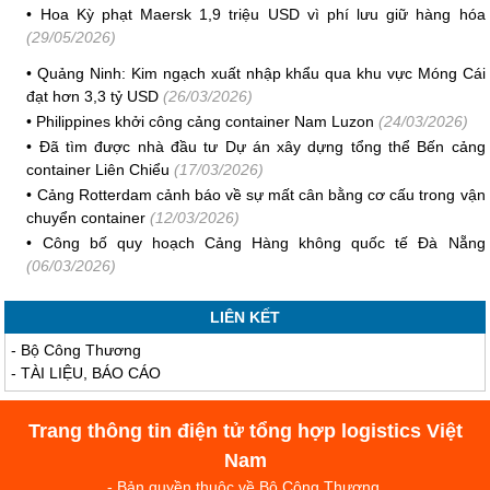
•
Hoa Kỳ phạt Maersk 1,9 triệu USD vì phí lưu giữ hàng hóa
(29/05/2026)
•
Quảng Ninh: Kim ngạch xuất nhập khẩu qua khu vực Móng Cái
đạt hơn 3,3 tỷ USD
(26/03/2026)
•
Philippines khởi công cảng container Nam Luzon
(24/03/2026)
•
Đã tìm được nhà đầu tư Dự án xây dựng tổng thể Bến cảng
container Liên Chiểu
(17/03/2026)
•
Cảng Rotterdam cảnh báo về sự mất cân bằng cơ cấu trong vận
chuyển container
(12/03/2026)
•
Công bố quy hoạch Cảng Hàng không quốc tế Đà Nẵng
(06/03/2026)
LIÊN KẾT
-
Bộ Công Thương
-
TÀI LIỆU, BÁO CÁO
Trang thông tin điện tử tổng hợp logistics Việt
Nam
- Bản quyền thuộc về Bộ Công Thương.