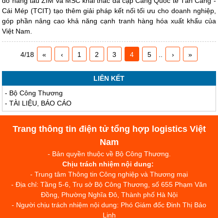
do hãng tàu ZIM và MSC khai thác đã cập Cảng Quốc tế Tân Cảng -
Cái Mép (TCIT) tạo thêm giải pháp kết nối tối ưu cho doanh nghiệp,
góp phần nâng cao khả năng cạnh tranh hàng hóa xuất khẩu của
Việt Nam.
4/18
«
‹
1
2
3
4
5
..
›
»
LIÊN KẾT
-
Bộ Công Thương
-
TÀI LIỆU, BÁO CÁO
Trang thông tin điện tử tổng hợp logistics Việt
Nam
- Bản quyền thuộc về Bộ Công Thương.
Chịu trách nhiệm nội dung:
- Trung tâm Thông tin Công nghiệp và Thương mại
- Địa chỉ: Tầng 5-6, Trụ sở Bộ Công Thương, số 655 Phạm Văn
Đồng, Phường Nghĩa Đô, Thành phố Hà Nội
- Người chịu trách nhiệm nội dung: Phó Giám đốc Đinh Thị Bảo
Linh