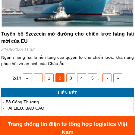
Tuyên bố Szczecin mở đường cho chiến lược hàng hải
mới của EU
22/05/2025 11:33
Ngành hàng hải là nền tảng của quyền tự chủ chiến lược, khả năng
phục hồi và an ninh của Châu Âu
2/14
«
‹
1
2
3
4
5
..
›
»
LIÊN KẾT
-
Bộ Công Thương
-
TÀI LIỆU, BÁO CÁO
Trang thông tin điện tử tổng hợp logistics Việt
Nam