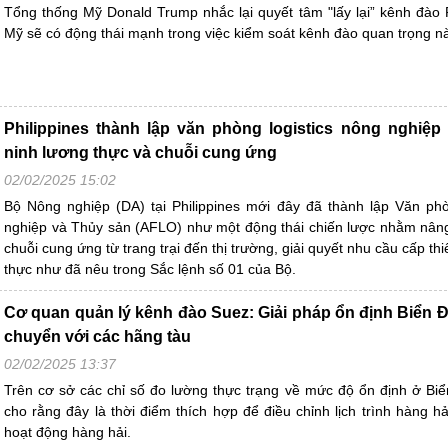
Tổng thống Mỹ Donald Trump nhắc lại quyết tâm "lấy lại” kênh đà
Mỹ sẽ có động thái mạnh trong việc kiểm soát kênh đào quan trọng nà
Philippines thành lập văn phòng logistics nông nghiệp 
ninh lương thực và chuỗi cung ứng
02/02/2025 15:02
Bộ Nông nghiệp (DA) tại Philippines mới đây đã thành lập Văn ph
nghiệp và Thủy sản (AFLO) như một động thái chiến lược nhằm nân
chuỗi cung ứng từ trang trại đến thị trường, giải quyết nhu cầu cấp th
thực như đã nêu trong Sắc lệnh số 01 của Bộ.
Cơ quan quản lý kênh đào Suez: Giải pháp ổn định Biển Đ
chuyển với các hãng tàu
02/02/2025 13:37
Trên cơ sở các chỉ số đo lường thực trạng về mức độ ổn định ở Bi
cho rằng đây là thời điểm thích hợp để điều chỉnh lịch trình hàng h
hoạt động hàng hải.