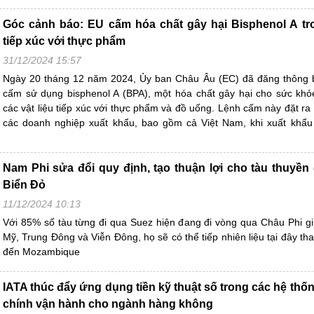
Góc cảnh báo: EU cấm hóa chất gây hại Bisphenol A tro
tiếp xúc với thực phẩm
31/12/2024 15:57
Ngày 20 tháng 12 năm 2024, Ủy ban Châu Âu (EC) đã đăng thông 
cấm sử dụng bisphenol A (BPA), một hóa chất gây hại cho sức khỏ
các vật liệu tiếp xúc với thực phẩm và đồ uống. Lệnh cấm này đặt ra
các doanh nghiệp xuất khẩu, bao gồm cả Việt Nam, khi xuất khẩu
Nam Phi sửa đổi quy định, tạo thuận lợi cho tàu thuyền đ
Biển Đỏ
11/12/2024 10:13
Với 85% số tàu từng đi qua Suez hiện đang đi vòng qua Châu Phi 
Mỹ, Trung Đông và Viễn Đông, họ sẽ có thể tiếp nhiên liệu tại đây t
đến Mozambique
IATA thúc đẩy ứng dụng tiền kỹ thuật số trong các hệ thốn
chính vận hành cho ngành hàng không