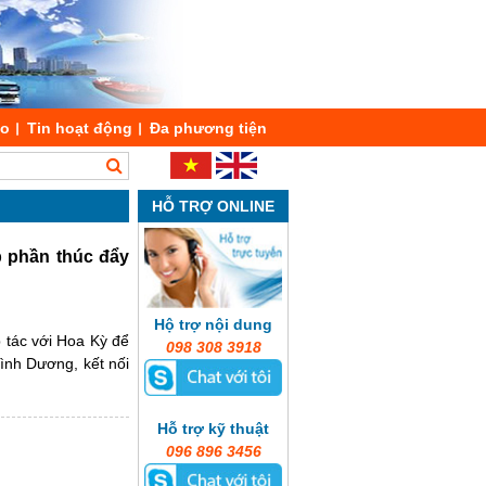
áo
Tin hoạt động
Đa phương tiện
HỖ TRỢ ONLINE
 phần thúc đẩy
Hộ trợ nội dung
tác với Hoa Kỳ để
098 308 3918
Bình Dương, kết nối
Hỗ trợ kỹ thuật
096 896 3456