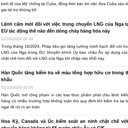
kinh tế của Mỹ chống lại Cuba, đồng thời bác bỏ việc đưa Cuba vào 
gia tài trợ khủng bố.
Lệnh cấm mới đối với việc trung chuyển LNG của Nga t
EU tác động thế nào đến dòng chảy hàng hóa này
22/10/2024 09:44
Trong tháng 10/2024, Pháp kêu gọi tăng cường minh bạch đối với h
LNG của Nga trong EU, khuyến khích Ủy ban châu Âu áp dụng các
chặt chẽ hơn đối với LNG của Nga khi nhập vào khối này.
Hàn Quốc tăng kiểm tra về màu tổng hợp hữu cơ trong 
khẩu
01/10/2024 16:05
Hàn Quốc mở rộng phạm vi các loại thực phẩm phải chịu lệnh kiể
hàng có nhiều trường hợp không tuân thủ quy định khi kiểm tra tại b
ngại về rủi ro an toàn.
Hoa Kỳ, Canada và Úc kiểm soát an ninh chặt chẽ vớ