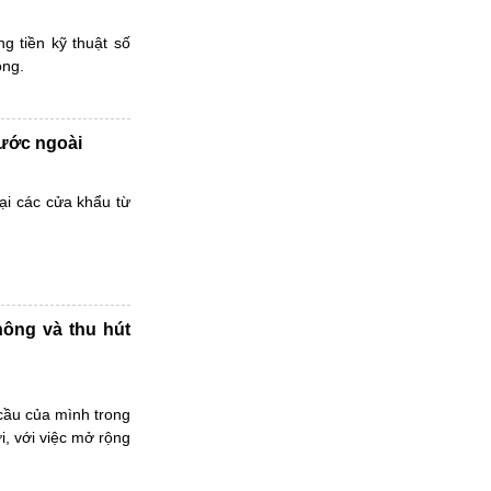
g tiền kỹ thuật số
ông.
nước ngoài
tại các cửa khẩu từ
hông và thu hút
cầu của mình trong
ới, với việc mở rộng