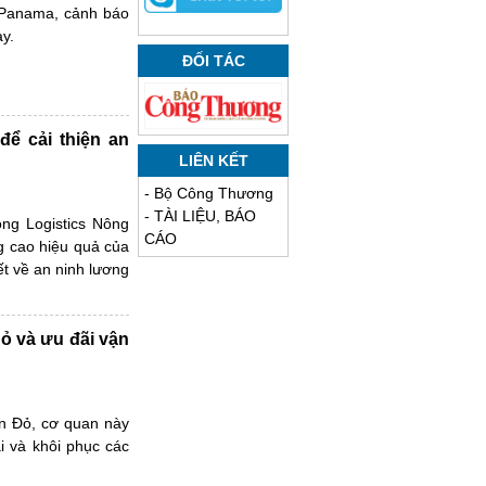
o Panama, cảnh báo
y.
ĐỐI TÁC
để cải thiện an
LIÊN KẾT
-
Bộ Công Thương
-
TÀI LIỆU, BÁO
òng Logistics Nông
CÁO
g cao hiệu quả của
iết về an ninh lương
ỏ và ưu đãi vận
ển Đỏ, cơ quan này
ải và khôi phục các