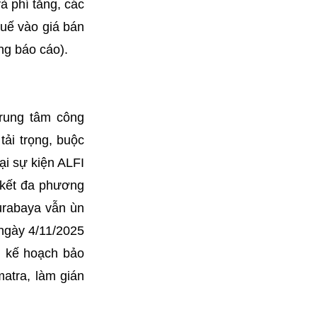
à phí tăng, các
huế vào giá bán
ng báo cáo).
trung tâm công
ải trọng, buộc
ại sự kiện ALFI
n kết đa phương
urabaya vẫn ùn
 ngày 4/11/2025
h kế hoạch bảo
matra, làm gián