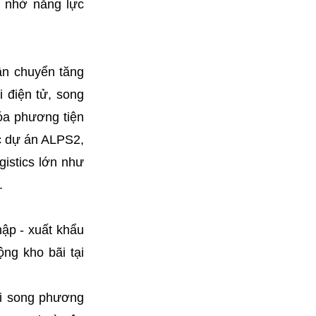
ế nhờ năng lực
vận chuyển tăng
 điện tử, song
óa phương tiện
c dự án ALPS2,
gistics lớn như
.
ập - xuất khẩu
ng kho bãi tại
ại song phương