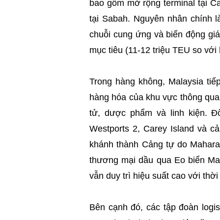
bao gồm mở rộng terminal tại Ca
tại Sabah. Nguyên nhân chính l
chuỗi cung ứng và biến động giá
mục tiêu (11-12 triệu TEU so với
Trong hàng không, Malaysia tiế
hàng hóa của khu vực thông qua s
tử, dược phẩm và linh kiện. Đố
Westports 2, Carey Island và c
khánh thành Cảng tự do Mahara
thương mại dầu qua Eo biển Mal
vẫn duy trì hiệu suất cao với thời
Bên cạnh đó, các tập đoàn logis