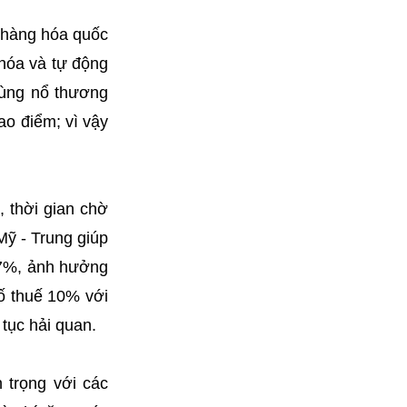
g hàng hóa quốc
 hóa và tự động
bùng nổ thương
ao điểm; vì vậy
 thời gian chờ
ỹ - Trung giúp
-7%, ảnh hưởng
ố thuế 10% với
 tục hải quan.
 trọng với các