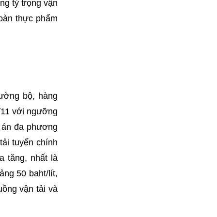
ng tỷ trọng vận
toàn thực phẩm
đường bộ, hàng
1/11 với ngưỡng
ự án đa phương
ải tuyến chính
a tăng, nhất là
ng 50 baht/lít,
uồng vận tải và