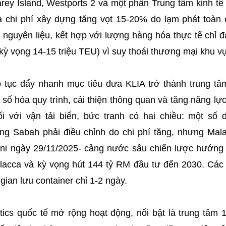
rey Island, Westports 2 và một phần Trung tâm kinh tế
à chi phí xây dựng tăng vọt 15-20% do lạm phát toàn 
 nguyên liệu, kết hợp với lượng hàng hóa thực tế chỉ 
 kỳ vọng 14-15 triệu TEU) vì suy thoái thương mại khu v
p tục đẩy nhanh mục tiêu đưa KLIA trở thành trung tâ
ố hóa quy trình, cải thiện thông quan và tăng năng lực
i với vận tải biển, bức tranh có hai chiều: một số
ảng Sabah phải điều chỉnh do chi phí tăng, nhưng Mala
ni ngày 29/11/2025- cảng nước sâu chiến lược hướng
acca và kỳ vọng hút 144 tỷ RM đầu tư đến 2030. Các
 gian lưu container chỉ 1-2 ngày.
tics quốc tế mở rộng hoạt động, nổi bật là trung tâm 