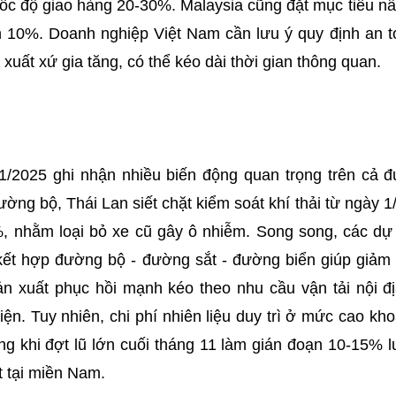
tốc độ giao hàng 20-30%. Malaysia cũng đặt mục tiêu nâ
n 10%. Doanh nghiệp Việt Nam cần lưu ý quy định an 
 xuất xứ gia tăng, có thể kéo dài thời gian thông quan.
 11/2025 ghi nhận nhiều biến động quan trọng trên cả 
ng bộ, Thái Lan siết chặt kiểm soát khí thải từ ngày 
%, nhằm loại bỏ xe cũ gây ô nhiễm. Song song, các d
kết hợp đường bộ - đường sắt - đường biển giúp giảm t
ản xuất phục hồi mạnh kéo theo nhu cầu vận tải nội đị
iện. Tuy nhiên, chi phí nhiên liệu duy trì ở mức cao khoả
ng khi đợt lũ lớn cuối tháng 11 làm gián đoạn 10-15% l
ht tại miền Nam.