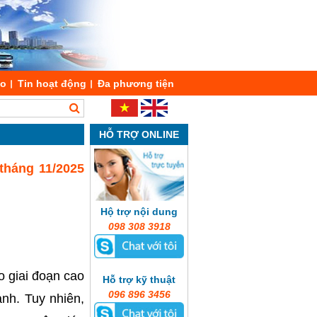
áo
Tin hoạt động
Đa phương tiện
HỖ TRỢ ONLINE
tháng 11/2025
Hộ trợ nội dung
098 308 3918
o giai đoạn cao
Hỗ trợ kỹ thuật
096 896 3456
nh. Tuy nhiên,