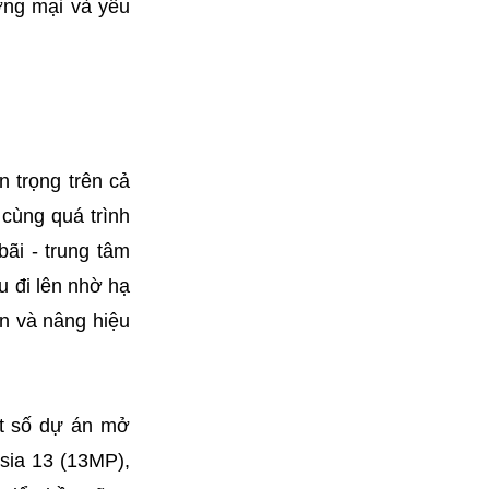
ơng mại và yêu
n trọng trên cả
cùng quá trình
bãi - trung tâm
u đi lên nhờ hạ
ẽn và nâng hiệu
ột số dự án mở
sia 13 (13MP),