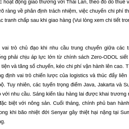
 hoạt động giao thương với Thái Lan, theo đó do thuế v
 rõ ràng về phân định trách nhiệm, việc chuyển chi phí t
 tranh chấp sau khi giao hàng (Vui lòng xem chi tiết tro
 vai trò chủ đạo khi nhu cầu trung chuyển giữa các 
g phải chịu áp lực lớn từ chính sách Zero-ODOL siết t
iện và tăng số chuyến, kéo chi phí vận hành lên cao. T
 định vai trò chiến lược của logistics và thúc đẩy liê
ộ. Tuy nhiên, các tuyến trọng điểm Java, Jakarta và S
o với nhu cầu. Sáng kiến tàu hàng lai được khai trương
 đặc biệt với nông sản. Cuối tháng, chính phủ ban hàn
ng khi bão nhiệt đới Senyar gây thiệt hại nặng tại Su
ng.