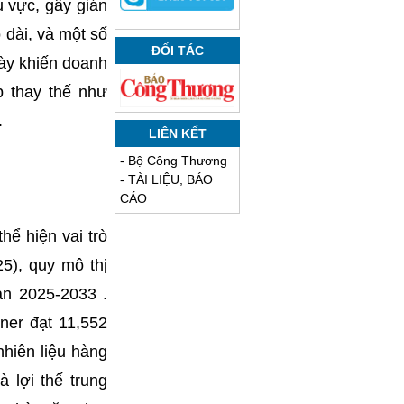
u vực, gây gián
 dài, và một số
ĐỐI TÁC
này khiến doanh
p thay thế như
.
LIÊN KẾT
-
Bộ Công Thương
-
TÀI LIỆU, BÁO
CÁO
hể hiện vai trò
5), quy mô thị
ạn 2025-2033 .
ner đạt 11,552
nhiên liệu hàng
 lợi thế trung