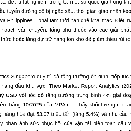
các đợt lũ lụt nghiêm trọng tại một số quốc gia trong kh
ều tuyến đường bộ bị ngập sâu, thời gian giao nhận kéo
 và Philippines – phải tạm thời hạn chế khai thác. Điều 
 hoạch vận chuyển, tăng phụ thuộc vào các giải phá
thức hoặc tăng dự trữ hàng tồn kho để giảm thiểu rủi ro
ics Singapore duy trì đà tăng trưởng ổn định, tiếp tục t
s hàng đầu khu vực. Theo Market Report Analytics (202
ỷ USD với tốc độ tăng trưởng trung bình 4% giai đo
liệu tháng 10/2025 của MPA cho thấy khối lượng contai
g hàng hóa đạt 53,07 triệu tấn (tăng 5,4%) và nhu cầu 
y phản ánh sức phục hồi của vận tải biển toàn cầu và