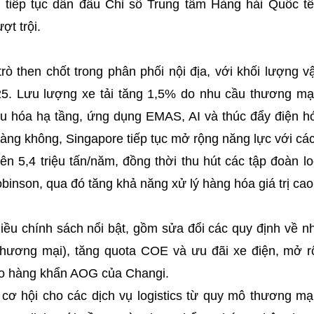
 tiếp tục dẫn đầu Chỉ số Trung tâm Hàng hải Quốc t
ợt trội.
rò then chốt trong phân phối nội địa, với khối lượng 
5. Lưu lượng xe tải tăng 1,5% do nhu cầu thương mại
 ưu hóa hạ tầng, ứng dụng EMAS, AI và thúc đẩy điện h
àng không, Singapore tiếp tục mở rộng năng lực với cá
n 5,4 triệu tấn/năm, đồng thời thu hút các tập đoàn lo
nson, qua đó tăng khả năng xử lý hàng hóa giá trị cao
ều chính sách nổi bật, gồm sửa đổi các quy định về nh
thương mại), tăng quota COE và ưu đãi xe điện, mở rộ
iao hàng khẩn AOG của Changi.
 cơ hội cho các dịch vụ logistics từ quy mô thương m