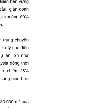
 Biển bền vững
cầu, gián đoạn
đạt khoảng 80%
ực.
m trung chuyển
 xử lý cho điện
 dự án lớn như
ysia đồng thời
 tới chiếm 25%
 cảng hiện hữu
180.000 m² của