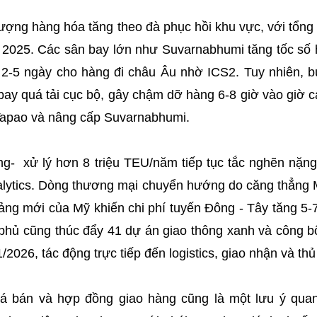
 lượng hàng hóa tăng theo đà phục hồi khu vực, với tổn
ăm 2025. Các sân bay lớn như Suvarnabhumi tăng tốc số
 2-5 ngày cho hàng đi châu Âu nhờ ICS2. Tuy nhiên, 
bay quá tải cục bộ, gây chậm dỡ hàng 6-8 giờ vào giờ c
Tapao và nâng cấp Suvarnabhumi.
g- xử lý hơn 8 triệu TEU/năm tiếp tục tắc nghẽn nặng,
alytics. Dòng thương mại chuyển hướng do căng thẳng M
cảng mới của Mỹ khiến chi phí tuyến Đông - Tây tăng 5
 phủ cũng thúc đẩy 41 dự án giao thông xanh và công b
/2026, tác động trực tiếp đến logistics, giao nhận và thủ
 giá bán và hợp đồng giao hàng cũng là một lưu ý quan