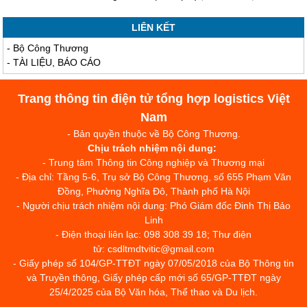
LIÊN KẾT
-
Bộ Công Thương
-
TÀI LIỆU, BÁO CÁO
Trang thông tin điện tử tổng hợp logistics Việt
Nam
- Bản quyền thuộc về Bộ Công Thương.
Chịu trách nhiệm nội dung:
- Trung tâm Thông tin Công nghiệp và Thương mại
- Địa chỉ: Tầng 5-6, Trụ sở Bộ Công Thương, số 655 Phạm Văn
Đồng, Phường Nghĩa Đô, Thành phố Hà Nội
- Người chịu trách nhiệm nội dung: Phó Giám đốc Đinh Thị Bảo
Linh
- Điện thoại liên lạc: 098 308 39 18; Thư điện
tử: csdltmdtvitic@gmail.com
- Giấy phép số 104/GP-TTĐT ngày 07/05/2018 của Bộ Thông tin
và Truyền thông, Giấy phép cấp mới số 65/GP-TTĐT ngày
25/4/2025 của Bộ Văn hóa, Thể thao và Du lịch.