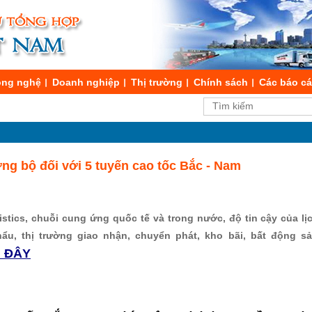
ng nghệ
Doanh nghiệp
Thị trường
Chính sách
Các báo c
g bộ đối với 5 tuyến cao tốc Bắc - Nam
stics, chuỗi cung ứng quốc tế và trong nước, độ tin cậy của lịch
hẩu, thị trường giao nhận, chuyển phát, kho bãi, bất động s
I ĐÂY