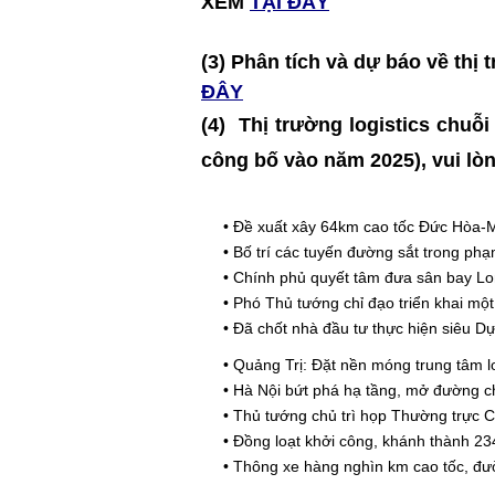
XEM
TẠI ĐÂY
(3) Phân tích và dự báo về t
ĐÂY
(4)
Thị trường logistics chuỗi
công bố vào năm 2025)
, vui lò
•
Đề xuất xây 64km cao tốc Đức Hòa-M
•
Bố trí các tuyến đường sắt trong p
•
Chính phủ quyết tâm đưa sân bay Lo
•
Phó Thủ tướng chỉ đạo triển khai mộ
•
Đã chốt nhà đầu tư thực hiện siêu D
•
Quảng Trị: Đặt nền móng trung tâm lo
•
Hà Nội bứt phá hạ tầng, mở đường ch
•
Thủ tướng chủ trì họp Thường trực 
•
Đồng loạt khởi công, khánh thành 234
•
Thông xe hàng nghìn km cao tốc, đư