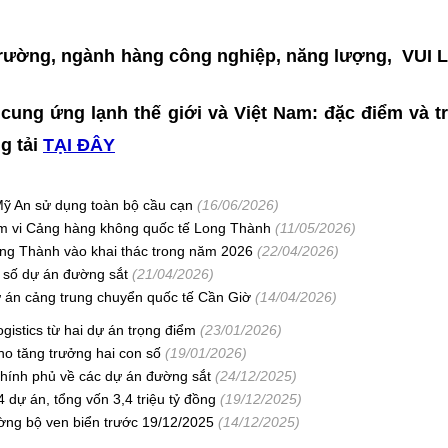
hị trường, ngành hàng công nghiệp, năng lượng, VU
 cung ứng lạnh thế giới và Việt Nam: đặc điểm và t
ng tải
TẠI ĐÂY
ỹ An sử dụng toàn bộ cầu cạn
(16/06/2026)
hạm vi Cảng hàng không quốc tế Long Thành
(11/05/2026)
ng Thành vào khai thác trong năm 2026
(22/04/2026)
t số dự án đường sắt
(21/04/2026)
ự án cảng trung chuyển quốc tế Cần Giờ
(14/04/2026)
gistics từ hai dự án trọng điểm
(23/01/2026)
o tăng trưởng hai con số
(19/01/2026)
Chính phủ về các dự án đường sắt
(24/12/2025)
 dự án, tổng vốn 3,4 triệu tỷ đồng
(19/12/2025)
ờng bộ ven biển trước 19/12/2025
(14/12/2025)