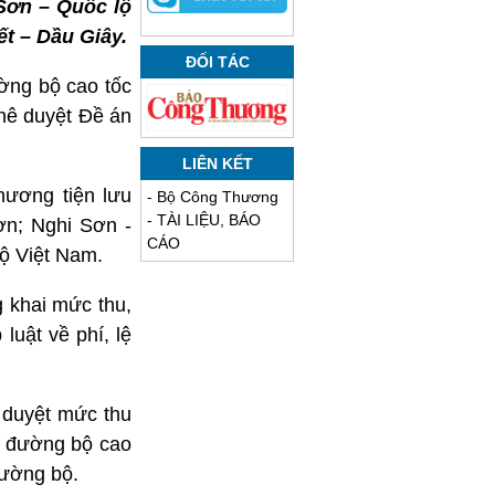
Sơn – Quốc lộ
ết – Dầu Giây.
ĐỐI TÁC
ờng bộ cao tốc
hê duyệt Đề án
LIÊN KẾT
hương tiện lưu
-
Bộ Công Thương
-
TÀI LIỆU, BÁO
ơn; Nghi Sơn -
CÁO
ộ Việt Nam.
 khai mức thu,
luật về phí, lệ
 duyệt mức thu
n đường bộ cao
đường bộ.