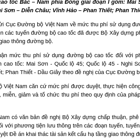
cao tốc Bắc – Nam phía Đông giai đoạn I gồm: Mai 
i Sơn – Diễn Châu; Vĩnh Hảo – Phan Thiết; Phan Thi
ửi Cục Đường bộ Việt Nam về mức thu phí sử dụng đư
trên các tuyến đường bộ cao tốc đã được Bộ Xây dựng p
g giao thông đường bộ.
ận mức thu phí sử dụng đường bộ cao tốc đối với p
ến cao tốc: Mai Sơn - Quốc lộ 45; Quốc lộ 45 - Nghi S
t; Phan Thiết - Dầu Giây theo đề nghị của Cục Đường b
Việt Nam căn cứ mức phí được duyệt, thực hiện công
 miễn, giảm và tổ chức thu phí theo quy định của pháp 
Nam có văn bản đề nghị Bộ Xây dựng chấp thuận, phê
i với phương tiện lưu thông trên các đoạn tuyến, tuyế
ệt Đề án khai thác tài sản kết cấu hạ tầng giao thông 