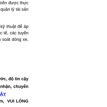
 trên được thực
quản lý tài sản
 kỹ thuật để áp
 tế, các tuyến
m soát dòng xe,
ớc, độ tin cậy
o nhận, chuyển
ĐÂY
hẩm, VUI LÒNG