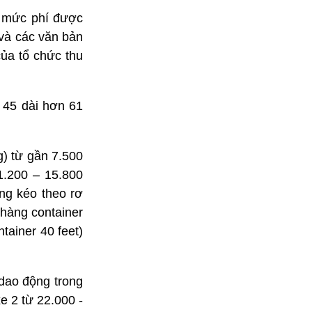
 mức phí được
 và các văn bản
của tổ chức thu
 45 dài hơn 61
g) từ gần 7.500
1.200 – 15.800
ông kéo theo rơ
 hàng container
tainer 40 feet)
dao động trong
 2 từ 22.000 -