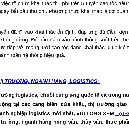
iệc tổ chức khai thác thu phí trên 5 tuyến cao tốc nêu
ngày bắt đầu thu phí. Phương thức khai thác là cơ quan 
uyến đã đi vào khai thác ổn định, đáp ứng đủ điều kiện
 không dừng. Để bảo đảm vận hành thông suốt trên thực
rực tiếp với mạng lưới cao tốc đang khai thác, giúp kiể
 hành toàn hệ thống hiệu quả.
HỊ TRƯỜNG, NGÀNH HÀNG, LOGISTICS
:
 trường logistics, chuỗi cung ứng quốc tế và trong nư
t động tại các cảng biển, cửa khẩu, thị trường gia
doanh nghiệp logistics mới nhất, VUI LÒNG XEM
TẠI 
hị trường, ngành hàng nông sản, thủy sản, thực p