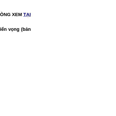
I LÒNG XEM
TẠI
riển vọng (bản