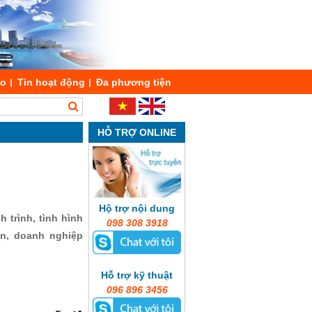
áo
Tin hoạt động
Đa phương tiện
HỖ TRỢ ONLINE
Hộ trợ nội dung
 trình, tình hình
098 308 3918
ản, doanh nghiệp
Hỗ trợ kỹ thuật
096 896 3456