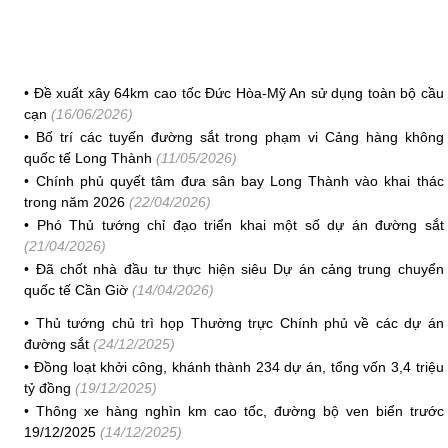
•
Đề xuất xây 64km cao tốc Đức Hòa-Mỹ An sử dụng toàn bộ cầu
cạn
(16/06/2026)
•
Bố trí các tuyến đường sắt trong phạm vi Cảng hàng không
quốc tế Long Thành
(11/05/2026)
•
Chính phủ quyết tâm đưa sân bay Long Thành vào khai thác
trong năm 2026
(22/04/2026)
•
Phó Thủ tướng chỉ đạo triển khai một số dự án đường sắt
(21/04/2026)
•
Đã chốt nhà đầu tư thực hiện siêu Dự án cảng trung chuyển
quốc tế Cần Giờ
(14/04/2026)
•
Thủ tướng chủ trì họp Thường trực Chính phủ về các dự án
đường sắt
(24/12/2025)
•
Đồng loạt khởi công, khánh thành 234 dự án, tổng vốn 3,4 triệu
tỷ đồng
(19/12/2025)
•
Thông xe hàng nghìn km cao tốc, đường bộ ven biển trước
19/12/2025
(14/12/2025)