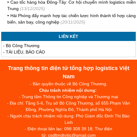
•
Cao tốc hàng hóa Đông-Tây: Cơ hội chuyển mình logistics miền
Trung
(13/12/2025)
•
Hải Phòng đẩy mạnh hợp tác chiến lược hình thành tổ hợp cảng
biển, sân bay, công nghiệp
(20/11/2025)
LIÊN KẾT
-
Bộ Công Thương
-
TÀI LIỆU, BÁO CÁO
Trang thông tin điện tử tổng hợp logistics Việt
Nam
- Bản quyền thuộc về Bộ Công Thương.
Chịu trách nhiệm nội dung:
- Trung tâm Thông tin Công nghiệp và Thương mại
- Địa chỉ: Tầng 5-6, Trụ sở Bộ Công Thương, số 655 Phạm Văn
Đồng, Phường Nghĩa Đô, Thành phố Hà Nội
- Người chịu trách nhiệm nội dung: Phó Giám đốc Đinh Thị Bảo
Linh
- Điện thoại liên lạc: 098 308 39 18; Thư điện
tử: csdltmdtvitic@gmail.com