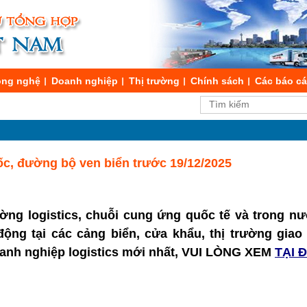
ng nghệ
Doanh nghiệp
Thị trường
Chính sách
Các báo c
c, đường bộ ven biển trước 19/12/2025
ường logistics, chuỗi cung ứng quốc tế và trong nư
t động tại các cảng biển, cửa khẩu, thị trường gia
doanh nghiệp logistics mới nhất, VUI LÒNG XEM
TẠI 