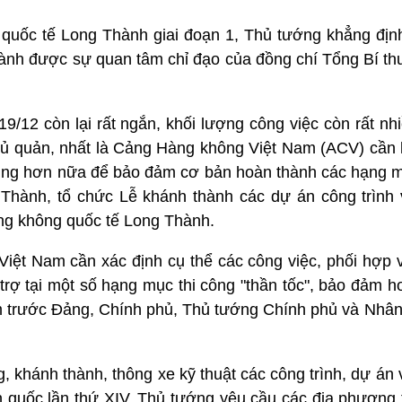
quốc tế Long Thành giai đoạn 1, Thủ tướng khẳng định
 dành được sự quan tâm chỉ đạo của đồng chí Tổng Bí th
9/12 còn lại rất ngắn, khối lượng công việc còn rất nh
hủ quản, nhất là Cảng Hàng không Việt Nam (ACV) cần 
 trung hơn nữa để bảo đảm cơ bản hoàn thành các hạng 
hành, tổ chức Lễ khánh thành các dự án công trình 
ng không quốc tế Long Thành.
iệt Nam cần xác định cụ thể các công việc, phối hợp 
trợ tại một số hạng mục thi công "thần tốc", bảo đảm 
ệm trước Đảng, Chính phủ, Thủ tướng Chính phủ và Nhân
g, khánh thành, thông xe kỹ thuật các công trình, dự án
quốc lần thứ XIV, Thủ tướng yêu cầu các địa phương ti