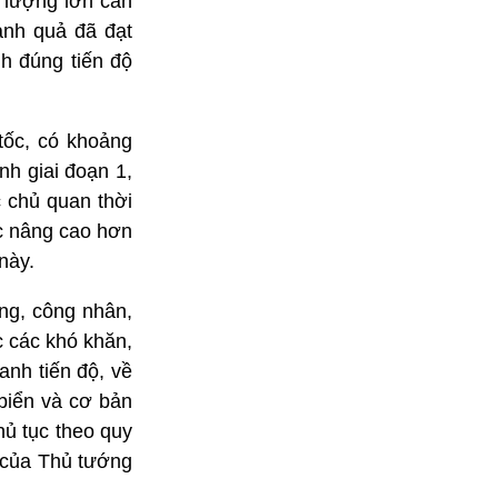
i lượng lớn cần
ành quả đã đạt
h đúng tiến độ
tốc, có khoảng
h giai đoạn 1,
c chủ quan thời
ục nâng cao hơn
này.
ng, công nhân,
c các khó khăn,
anh tiến độ, về
biển và cơ bản
ủ tục theo quy
 của Thủ tướng