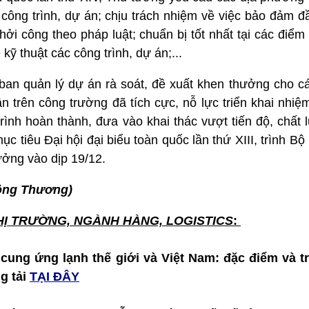
công trình, dự án; chịu trách nhiệm về việc bảo đảm đ
khởi công theo pháp luật; chuẩn bị tốt nhất tại các điểm
kỹ thuật các công trình, dự án;...
ban quản lý dự án rà soát, đề xuất khen thưởng cho cá
ân trên công trường đã tích cực, nỗ lực triển khai nhi
trình hoàn thành, đưa vào khai thác vượt tiến độ, chất 
c tiêu Đại hội đại biểu toàn quốc lần thứ XIII, trình Bộ
ưởng vào dịp 19/12.
ông Thương)
HỊ TRƯỜNG, NGÀNH HÀNG, LOGISTICS
:
 cung ứng lạnh thế giới và Việt Nam: đặc điểm và t
g tải
TẠI ĐÂY