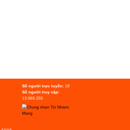
Số người trực tuyến:
18
Số người truy cập:
13.069.255