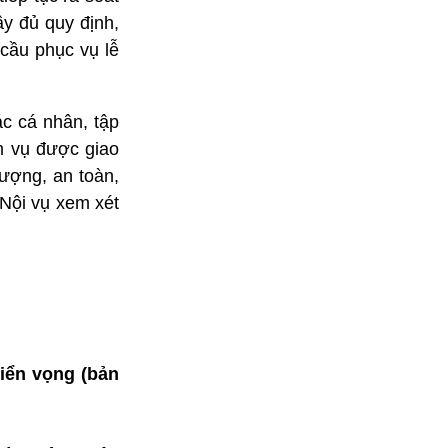
ầy đủ quy định,
 cầu phục vụ lễ
c cá nhân, tập
ệm vụ được giao
lượng, an toàn,
 Nội vụ xem xét
riển vọng (bản