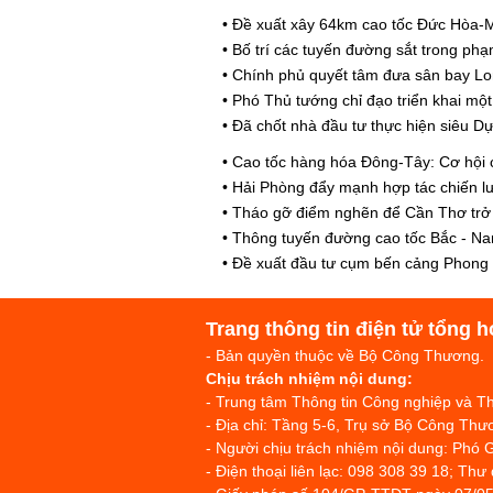
•
Đề xuất xây 64km cao tốc Đức Hòa-M
•
Bố trí các tuyến đường sắt trong p
•
Chính phủ quyết tâm đưa sân bay Lo
•
Phó Thủ tướng chỉ đạo triển khai mộ
•
Đã chốt nhà đầu tư thực hiện siêu D
•
Cao tốc hàng hóa Đông-Tây: Cơ hội c
•
Hải Phòng đẩy mạnh hợp tác chiến lư
•
Tháo gỡ điểm nghẽn để Cần Thơ trở t
•
Thông tuyến đường cao tốc Bắc - Nam
•
Đề xuất đầu tư cụm bến cảng Phong Đ
Trang thông tin điện tử tổng h
- Bản quyền thuộc về Bộ Công Thương.
Chịu trách nhiệm nội dung:
- Trung tâm Thông tin Công nghiệp và 
- Địa chỉ: Tầng 5-6, Trụ sở Bộ Công T
- Người chịu trách nhiệm nội dung: Phó 
- Điện thoại liên lạc: 098 308 39 18; Thư