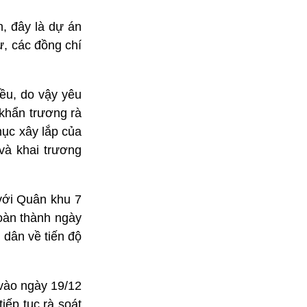
, đây là dự án
ư, các đồng chí
iều, do vậy yêu
khẩn trương rà
mục xây lắp của
và khai trương
với Quân khu 7
hoàn thành ngày
 dân về tiến độ
 vào ngày 19/12
ếp tục rà soát