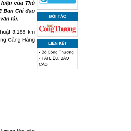
 luận của Thủ
2 Ban Chỉ đạo
ĐỐI TÁC
vận tải.
huật 3.188 km
dựng Cảng Hàng
LIÊN KẾT
-
Bộ Công Thương
-
TÀI LIỆU, BÁO
CÁO