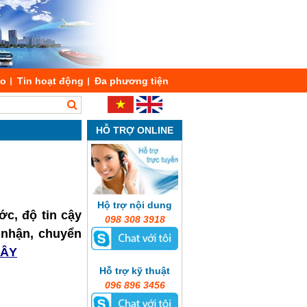
áo
Tin hoạt động
Đa phương tiện
HỖ TRỢ ONLINE
Hộ trợ nội dung
ớc, độ tin cậy
098 308 3918
o nhận, chuyển
ĐÂY
Hỗ trợ kỹ thuật
096 896 3456