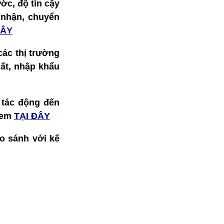
ớc, độ tin cậy
o nhận, chuyển
ĐÂY
 các thị trường
ất, nhập khẩu
 tác động đến
 xem
TẠI ĐÂY
so sánh với kế