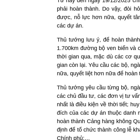
Từ nay đến ngày 19/12/2025 chỉ 
phải hoàn thành. Do vậy, đòi h
được, nỗ lực hơn nữa, quyết tâ
các dự án.
Thủ tướng lưu ý, để hoàn thành
1.700km đường bộ ven biển và c
thời gian qua, mặc dù các cơ qu
gian còn lại. Yêu cầu các bộ, ng
nữa, quyết liệt hơn nữa để hoàn 
Thủ tướng yêu cầu từng bộ, ngà
các chủ đầu tư, các đơn vị tư vấ
nhất là điều kiện về thời tiết; h
đích của các dự án thuộc danh 
hoàn thành Cảng hàng không Quốc
định để tổ chức thành công lễ k
Chính phủ;…