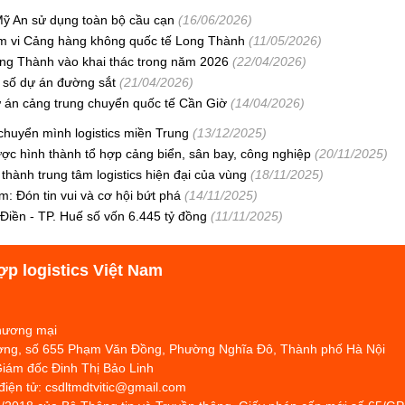
ỹ An sử dụng toàn bộ cầu cạn
(16/06/2026)
hạm vi Cảng hàng không quốc tế Long Thành
(11/05/2026)
ng Thành vào khai thác trong năm 2026
(22/04/2026)
t số dự án đường sắt
(21/04/2026)
ự án cảng trung chuyển quốc tế Cần Giờ
(14/04/2026)
huyển mình logistics miền Trung
(13/12/2025)
ợc hình thành tổ hợp cảng biển, sân bay, công nghiệp
(20/11/2025)
hành trung tâm logistics hiện đại của vùng
(18/11/2025)
: Đón tin vui và cơ hội bứt phá
(14/11/2025)
iền - TP. Huế số vốn 6.445 tỷ đồng
(11/11/2025)
ợp logistics Việt Nam
Thương mại
hương, số 655 Phạm Văn Đồng, Phường Nghĩa Đô, Thành phố Hà Nội
Giám đốc Đinh Thị Bảo Linh
 điện tử: csdltmdtvitic@gmail.com