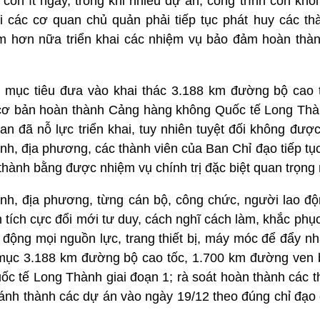
còn ít ngày, trong khi nhiều dự án, công trình còn khố
ỏi các cơ quan chủ quản phải tiếp tục phát huy các th
m hơn nữa triển khai các nhiệm vụ bảo đảm hoàn thàn
 mục tiêu đưa vào khai thác 3.188 km đường bộ cao 
ơ bản hoàn thành Cảng hàng không Quốc tế Long Thàn
an đã nỗ lực triển khai, tuy nhiên tuyệt đối không đượ
ành, địa phương, các thành viên của Ban Chỉ đạo tiếp t
thành bằng được nhiệm vụ chính trị đặc biệt quan trọng 
nh, địa phương, từng cán bộ, công chức, người lao độ
n tích cực đổi mới tư duy, cách nghĩ cách làm, khắc phụ
uy động mọi nguồn lực, trang thiết bị, máy móc để đẩy nh
mục 3.188 km đường bộ cao tốc, 1.700 km đường ven 
 tế Long Thành giai đoạn 1; rà soát hoàn thành các th
hánh thành các dự án vào ngày 19/12 theo đúng chỉ đạo