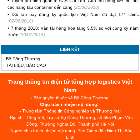
•
Tuyến tàu biển quốc tế ACS Cái Lân: Cần tạo động lực thu hút
các hãng tàu container đến cảng
(21/08/2018)
•
Đội tàu bay đăng ký quốc tịch Việt Nam đã đạt 174 chiếc
(02/08/2018)
•
7 tháng 2018: Vận tải hàng hóa tăng 9,5% so với cùng kỳ năm
trước
(30/07/2018)
LIÊN KẾT
-
Bộ Công Thương
-
TÀI LIỆU, BÁO CÁO
Trang thông tin điện tử tổng hợp logistics Việt
Nam
- Bản quyền thuộc về Bộ Công Thương.
Chịu trách nhiệm nội dung:
- Trung tâm Thông tin Công nghiệp và Thương mại
- Địa chỉ: Tầng 5-6, Trụ sở Bộ Công Thương, số 655 Phạm Văn
Đồng, Phường Nghĩa Đô, Thành phố Hà Nội
- Người chịu trách nhiệm nội dung: Phó Giám đốc Đinh Thị Bảo
Linh