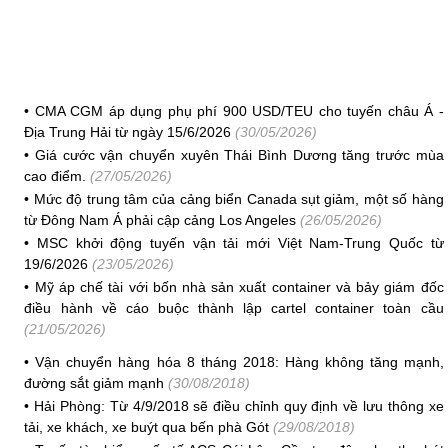
•
CMA CGM áp dụng phụ phí 900 USD/TEU cho tuyến châu Á -
Địa Trung Hải từ ngày 15/6/2026
(30/05/2026)
•
Giá cước vận chuyển xuyên Thái Bình Dương tăng trước mùa
cao điểm.
(27/05/2026)
•
Mức độ trung tâm của cảng biển Canada sụt giảm, một số hàng
từ Đông Nam Á phải cập cảng Los Angeles
(26/05/2026)
•
MSC khởi động tuyến vận tải mới Việt Nam-Trung Quốc từ
19/6/2026
(23/05/2026)
•
Mỹ áp chế tài với bốn nhà sản xuất container và bảy giám đốc
điều hành về cáo buộc thành lập cartel container toàn cầu
(21/05/2026)
•
Vận chuyển hàng hóa 8 tháng 2018: Hàng không tăng mạnh,
đường sắt giảm mạnh
(30/08/2018)
•
Hải Phòng: Từ 4/9/2018 sẽ điều chỉnh quy định về lưu thông xe
tải, xe khách, xe buýt qua bến phà Gót
(29/08/2018)