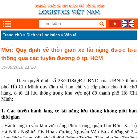
Trang chủ
»
Dịch vụ Logistics
»
Vận tải
Mới: Quy định về thời gian xe tải nặng được lưu
thông qua các tuyến đường ở tp. HCM
30/08/2018 21:20
Theo quyết định số 23/2018/QĐ-UBND của UBND thành
phố Hồ Chí Minh quy định về hạn chế và cấp phép cho ô tô chở
hàng, ô tô tải lưu thông trong khu vực nội đô thành phố Hồ Chí
Minh:
1. Các tuyến hành lang xe tải nặng lưu thông không giới hạn
thời gian
- Hành lang ra vào khu vực cảng Phúc Long, quận Thủ Đức: Xa Lộ
Hà Nội - Ngã tư Tây Hòa - đường Nguyễn Văn Bá - đường s
ố
2 -
cảng Phúc Long (địa chỉ s
ố
494 đường Trường Thọ, phường Trường