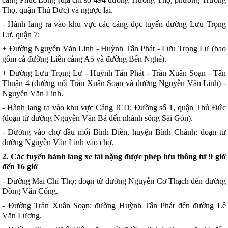
Thọ, quận Thủ Đức) và ngược lại.
- Hành lang ra vào khu vực các cảng dọc tuyến đường Lưu Trọng
Lư, quận 7:
+ Đường Nguyễn Văn Linh - Huỳnh Tấn Phát - Lưu Trọng Lư (bao
gồm cả đường Liên cảng A5 và đường B
ế
n Nghé).
+ Đường Lưu Trọng Lư - Huỳnh Tấn Phát - Trần Xuân Soạn - Tân
Thuận 4 (đường nối Trần Xuân Soạn và đường Nguyễn Văn Linh) -
Nguyễn Văn Linh.
- Hành lang ra vào khu vực Cảng ICD: Đường số 1, quận Thủ Đức
(đoạn từ đường Nguyễn Văn Bá đến nhánh sông Sài Gòn).
- Đường vào chợ đầu mối Bình Điền, huyện Bình Chánh: đoạn từ
đường Nguy
ễ
n Văn Linh vào chợ.
2. Các tuyến hành lang xe tải nặng được phép lưu thông từ 9 giờ
đến 16 giờ
- Đường Mai Chí Thọ: đoạn từ đường Nguyễn Cơ Thạch đến đường
Đồng Văn
C
ố
ng.
- Đường Trần Xuân Soạn: đường Huỳnh Tấn Phát đến đường Lê
Văn Lương.