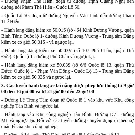
- Đường Phạm Thế Hiển: đoạn từ đường Trịnh Quang Nghị đến
đường nối Phạm Thế Hiển - Quốc Lộ 50.
- Quốc Lộ 50: đoạn từ đường Nguyễn Văn Linh đến đường Phạm
Thế Hiển.
- Hành lang đăng kiểm xe 50.01S (
số
464 Kinh Dương Vương, quận
Bình Tân): Quốc lộ 1- đường Kinh Dương Vương - Trung tâm Đăng
kiểm xe cơ giới 50.01S - và ngược lại.
- Hành lang đăng kiểm xe 50.03V (số 107 Phú Châu, quận Thủ
Đức): Quốc lộ 1
- đường Phú Châu và ngược lại.
- Hành lang đăng kiểm xe 50.03S (số 6/6 Quốc lộ 13, quận Thủ
Đức): Quốc lộ 1
- Phạm Văn Đ
ồ
ng - Quốc Lộ 13 - Trung tâm Đăng
kiểm xe cơ giới 50.03S và ngược lại.
3. Các tuyến hành lang xe tải nặng được phép lưu thông từ 9 giờ
00 đến 16 giờ 00 và từ 21 giờ 00 đến 22 giờ 00
- Đường Lê Trọng Tấn: đoạn từ Quốc lộ 1 vào khu vực Khu công
nghiệp Tân Bình và ngược lại.
- Hành lang vào Khu công nghiệp Tân Bình: Đường D7 - đường
M
1
và ngược lại. Đối với các tuyến đường chuyên dụng đi theo sự
quản lý của khu công nghiệp.
- Đường s
ố
14, quận Thủ Đức: từ Quốc lộ 1 đến đường s
ố
13.