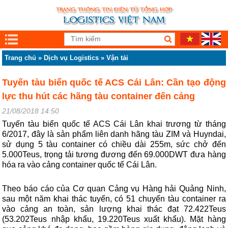
Trang chủ
»
Dịch vụ Logistics
»
Vận tải
Tuyến tàu biển quốc tế ACS Cái Lân: Cần tạo động
lực thu hút các hãng tàu container đến cảng
21/08/2018 14:50
Tuyến tàu biển quốc tế ACS Cái Lân khai trương từ tháng
6/2017, đây là sản phẩm liên danh hãng tàu ZIM và Huyndai,
sử dụng 5 tàu container có chiều dài 255m, sức chở đến
5.000Teus, trọng tải tương đương đến 69.000DWT đưa hàng
hóa ra vào cảng container quốc tế Cái Lân.
Theo báo cáo của Cơ quan Cảng vụ Hàng hải Quảng Ninh,
sau một năm khai thác tuyến, có 51 chuyến tàu container ra
vào cảng an toàn, sản lượng khai thác đạt 72.422Teus
(53.202Teus nhập khẩu, 19.220Teus xuất khẩu). Mặt hàng