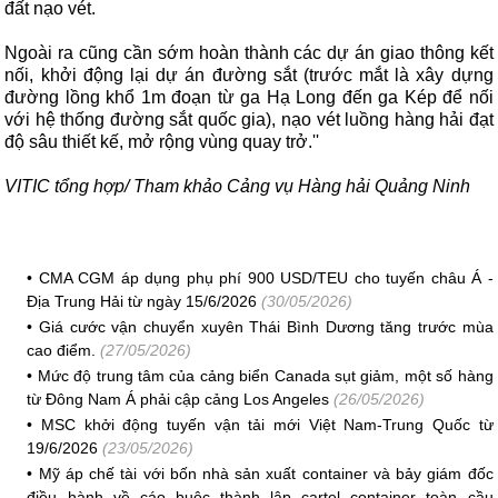
đất nạo vét.
Ngoài ra cũng cần sớm hoàn thành các dự án giao thông kết
nối, khởi động lại dự án đường sắt (trước mắt là xây dựng
đường lồng khổ 1m đoạn từ ga Hạ Long đến ga Kép để nối
với hệ thống đường sắt quốc gia), nạo vét luồng hàng hải đạt
độ sâu thiết kế, mở rộng vùng quay trở.''
VITIC tổng hợp/ Tham khảo Cảng vụ Hàng hải Quảng Ninh
•
CMA CGM áp dụng phụ phí 900 USD/TEU cho tuyến châu Á -
Địa Trung Hải từ ngày 15/6/2026
(30/05/2026)
•
Giá cước vận chuyển xuyên Thái Bình Dương tăng trước mùa
cao điểm.
(27/05/2026)
•
Mức độ trung tâm của cảng biển Canada sụt giảm, một số hàng
từ Đông Nam Á phải cập cảng Los Angeles
(26/05/2026)
•
MSC khởi động tuyến vận tải mới Việt Nam-Trung Quốc từ
19/6/2026
(23/05/2026)
•
Mỹ áp chế tài với bốn nhà sản xuất container và bảy giám đốc
điều hành về cáo buộc thành lập cartel container toàn cầu