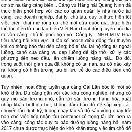
cơ sở hạ tầng cảng biển... Cảng vụ Hàng hải Quảng Ninh đã
thực hiện phối hợp với các cơ quan quản lý nhà nước tại
cảng, các doanh nghiệp, đại lý, chủ tàu, duy trì thực hiện tốt
việc triển khai mở rộng cơ chế một cửa quốc gia, thực hiện
thủ tục điện tử cho tàu biển Việt Nam hoạt động tuyến nội địa
ra vào cảng; chủ trì phối hợp với Công ty TNHH MTV Hoa
tiêu hàng hải khu vực III lập kế hoạch điều động tàu thuyền
khi có thông báo tàu đến cảng; bố trí tàu lai hộ tống từ ngoài
luồng, canô của cảng vụ dẹp luồng để kịp thời xử lý các
phương tiện neo đậu, lấn chiếm luồng hàng hải... Do đó,
trong suốt thời gian qua đã không có tai nạn, sự cố nào xảy
ra, không có hiện tượng tàu bị lưu trễ do các điều kiện chủ
quan.
Tuy nhiên, hoạt động tuyến qua cảng Cái Lân bộc lộ một số
khó khăn. Dù cảng gần với các khu công nghiệp, nhưng có
quy mô sản lượng nhỏ, dẫn tới sản lượng hàng hóa xuất
nhập khẩu bị thiếu hụt, không đảm bảo đủ để sắp xếp các
chuyến tàu định kỳ; luồng chạy tàu và độ sâu vùng quay trở
hạn chế việc tiếp nhận tàu container có trọng tải lớn hơn ra
vào cảng; công tác duy tu bảo dưỡng luồng hàng hải năm
2017 chưa được thực hiện do khó khăn trong việc tìm chỗ đổ