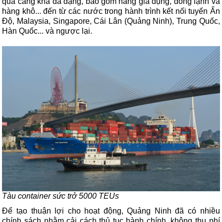
qua cảng khá đa dạng, bao gồm hàng gia dụng, đông lạnh và
hàng khô... đến từ các nước trong hành trình kết nối tuyến Ấn
Độ, Malaysia, Singapore, Cái Lân (Quảng Ninh), Trung Quốc,
Hàn Quốc... và ngược lại.
Tàu container sức trở 5000 TEUs
Để tạo thuận lợi cho hoạt động, Quảng Ninh đã có nhiều
chính sách nhằm cải cách thủ tục hành chính, không thu phí