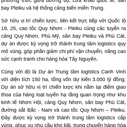
phương thức giữa đường bộ, cửa khẩu quốc tế, sân
bay Pleiku và hệ thống cảng biển miền Trung.
Sở hữu vị trí chiến lược, liên kết trực tiếp với Quốc lộ
19, 25, cao tốc Quy Nhơn - Pleiku cùng các tuyến ra
cảng Quy Nhơn, Phù Mỹ, sân bay Pleiku và Phù Cát,
dự án được kỳ vọng trở thành trung tâm logistics quy
mô vùng, góp phần giảm chi phí vận chuyển, nâng cao
sức cạnh tranh cho hàng hóa Tây Nguyên.
Cùng với đó là Dự án Trung tâm logistics Canh Vinh
với diện tích 150 ha, tổng vốn dự kiến 3.000 tỷ đồng.
Dự án sở hữu vị trí chiến lược khi nằm tại điểm giao
thoa của hàng loạt tuyến hạ tầng quan trọng như khu
kinh tế Nhơn Hội, cảng Quy Nhơn, sân bay Phù Cát,
đường sắt Bắc - Nam và cao tốc Quy Nhơn – Pleiku.
Đây được kỳ vọng trở thành trung tâm logistics cấp
vùng, phục vụ nhu cầu kho bãi, trung chuyển hàng hóa