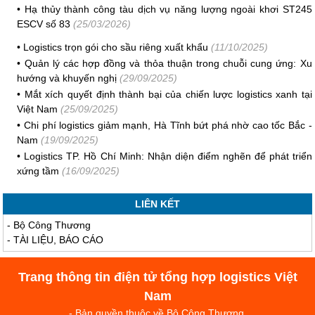
•
Hạ thủy thành công tàu dịch vụ năng lượng ngoài khơi ST245
ESCV số 83
(25/03/2026)
•
Logistics trọn gói cho sầu riêng xuất khẩu
(11/10/2025)
•
Quản lý các hợp đồng và thỏa thuận trong chuỗi cung ứng: Xu
hướng và khuyến nghị
(29/09/2025)
•
Mắt xích quyết định thành bại của chiến lược logistics xanh tại
Việt Nam
(25/09/2025)
•
Chi phí logistics giảm mạnh, Hà Tĩnh bứt phá nhờ cao tốc Bắc -
Nam
(19/09/2025)
•
Logistics TP. Hồ Chí Minh: Nhận diện điểm nghẽn để phát triển
xứng tầm
(16/09/2025)
LIÊN KẾT
-
Bộ Công Thương
-
TÀI LIỆU, BÁO CÁO
Trang thông tin điện tử tổng hợp logistics Việt
Nam
- Bản quyền thuộc về Bộ Công Thương.