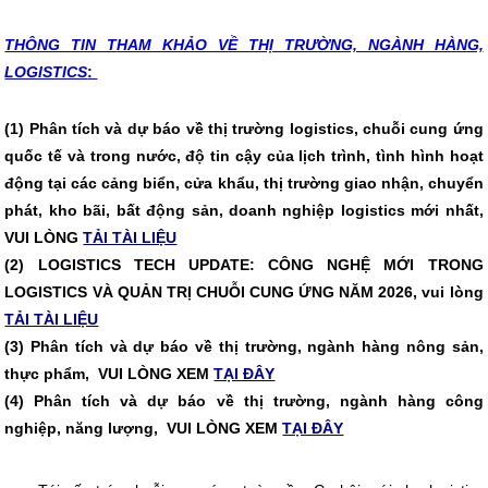
THÔNG TIN T
HAM KHẢO VỀ THỊ TRƯỜNG, NGÀNH HÀNG,
LOGISTICS
:
(1) Phân tích và dự báo về thị trường logistics, chuỗi cung ứng
quốc tế và trong nước, độ tin cậy của lịch trình, tình hình hoạt
động tại các cảng biển, cửa khẩu, thị trường giao nhận, chuyển
phát, kho bãi, bất động sản, doanh nghiệp logistics mới nhất,
VUI LÒNG
TẢI TÀI LIỆU
(2)
LOGISTICS TECH UPDATE: CÔNG NGHỆ MỚI TRONG
LOGISTICS VÀ QUẢN TRỊ CHUỖI CUNG ỨNG NĂM 2026, vui lòng
TẢI TÀI LIỆU
(3) Phân tích và dự báo về thị trường, ngành hàng nông sản,
thực phẩm, VUI LÒNG XEM
TẠI ĐÂY
(4) Phân tích và dự báo về thị trường, ngành hàng công
nghiệp, năng lượng, VUI LÒNG XEM
TẠI ĐÂY