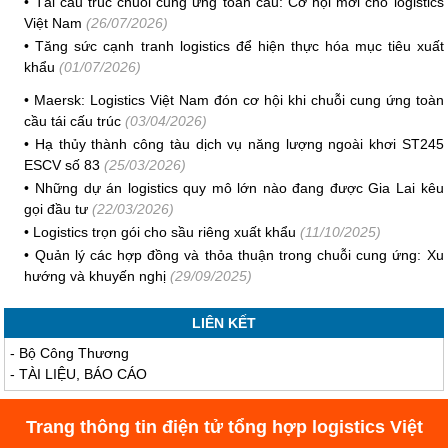
•
Tái cấu trúc chuỗi cung ứng toàn cầu: Cơ hội mới cho logistics
Việt Nam
(26/07/2026)
•
Tăng sức cạnh tranh logistics để hiện thực hóa mục tiêu xuất
khẩu
(01/07/2026)
•
Maersk: Logistics Việt Nam đón cơ hội khi chuỗi cung ứng toàn
cầu tái cấu trúc
(03/04/2026)
•
Hạ thủy thành công tàu dịch vụ năng lượng ngoài khơi ST245
ESCV số 83
(25/03/2026)
•
Những dự án logistics quy mô lớn nào đang được Gia Lai kêu
gọi đầu tư
(22/03/2026)
•
Logistics trọn gói cho sầu riêng xuất khẩu
(11/10/2025)
•
Quản lý các hợp đồng và thỏa thuận trong chuỗi cung ứng: Xu
hướng và khuyến nghị
(29/09/2025)
LIÊN KẾT
-
Bộ Công Thương
-
TÀI LIỆU, BÁO CÁO
Trang thông tin điện tử tổng hợp logistics Việt