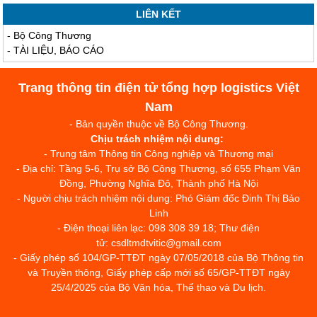
LIÊN KẾT
-
Bộ Công Thương
-
TÀI LIỆU, BÁO CÁO
Trang thông tin điện tử tổng hợp logistics Việt
Nam
- Bản quyền thuộc về Bộ Công Thương.
Chịu trách nhiệm nội dung:
- Trung tâm Thông tin Công nghiệp và Thương mại
- Địa chỉ: Tầng 5-6, Trụ sở Bộ Công Thương, số 655 Phạm Văn
Đồng, Phường Nghĩa Đô, Thành phố Hà Nội
- Người chịu trách nhiệm nội dung: Phó Giám đốc Đinh Thị Bảo
Linh
- Điện thoại liên lạc: 098 308 39 18; Thư điện
tử: csdltmdtvitic@gmail.com
- Giấy phép số 104/GP-TTĐT ngày 07/05/2018 của Bộ Thông tin
và Truyền thông, Giấy phép cấp mới số 65/GP-TTĐT ngày
25/4/2025 của Bộ Văn hóa, Thể thao và Du lịch.