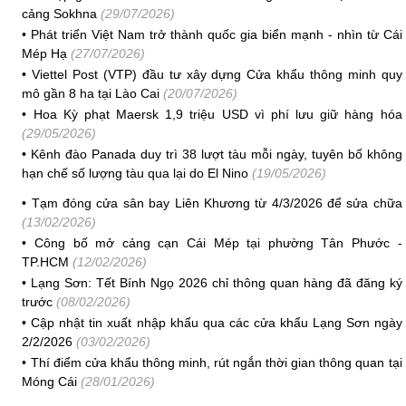
cảng Sokhna
(29/07/2026)
•
Phát triển Việt Nam trở thành quốc gia biển mạnh - nhìn từ Cái
Mép Hạ
(27/07/2026)
•
Viettel Post (VTP) đầu tư xây dựng Cửa khẩu thông minh quy
mô gần 8 ha tại Lào Cai
(20/07/2026)
•
Hoa Kỳ phạt Maersk 1,9 triệu USD vì phí lưu giữ hàng hóa
(29/05/2026)
•
Kênh đào Panada duy trì 38 lượt tàu mỗi ngày, tuyên bố không
hạn chế số lượng tàu qua lại do El Nino
(19/05/2026)
•
Tạm đóng cửa sân bay Liên Khương từ 4/3/2026 để sửa chữa
(13/02/2026)
•
Công bố mở cảng cạn Cái Mép tại phường Tân Phước -
TP.HCM
(12/02/2026)
•
Lạng Sơn: Tết Bính Ngọ 2026 chỉ thông quan hàng đã đăng ký
trước
(08/02/2026)
•
Cập nhật tin xuất nhập khẩu qua các cửa khẩu Lạng Sơn ngày
2/2/2026
(03/02/2026)
•
Thí điểm cửa khẩu thông minh, rút ngắn thời gian thông quan tại
Móng Cái
(28/01/2026)