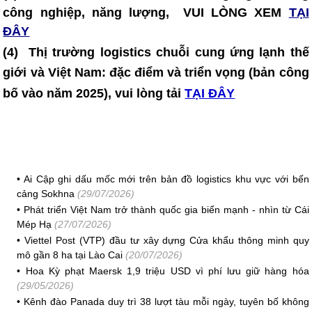
công nghiệp, năng lượng, VUI LÒNG XEM
TẠI
ĐÂY
(4)
Thị trường logistics chuỗi cung ứng lạnh thế
giới và Việt Nam: đặc điểm và triển vọng (bản công
bố vào năm 2025)
, vui lòng tải
TẠI ĐÂY
•
Ai Cập ghi dấu mốc mới trên bản đồ logistics khu vực với bến
cảng Sokhna
(29/07/2026)
•
Phát triển Việt Nam trở thành quốc gia biển mạnh - nhìn từ Cái
Mép Hạ
(27/07/2026)
•
Viettel Post (VTP) đầu tư xây dựng Cửa khẩu thông minh quy
mô gần 8 ha tại Lào Cai
(20/07/2026)
•
Hoa Kỳ phạt Maersk 1,9 triệu USD vì phí lưu giữ hàng hóa
(29/05/2026)
•
Kênh đào Panada duy trì 38 lượt tàu mỗi ngày, tuyên bố không