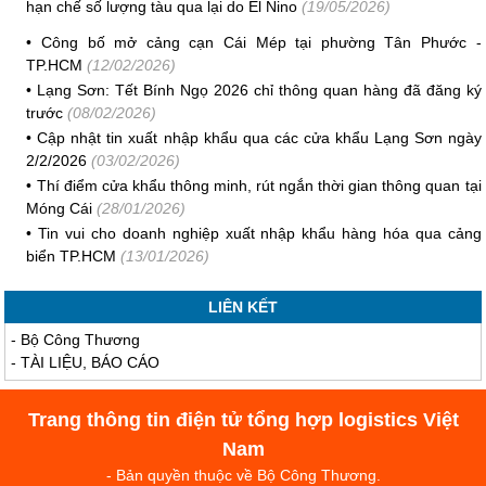
hạn chế số lượng tàu qua lại do El Nino
(19/05/2026)
•
Công bố mở cảng cạn Cái Mép tại phường Tân Phước -
TP.HCM
(12/02/2026)
•
Lạng Sơn: Tết Bính Ngọ 2026 chỉ thông quan hàng đã đăng ký
trước
(08/02/2026)
•
Cập nhật tin xuất nhập khẩu qua các cửa khẩu Lạng Sơn ngày
2/2/2026
(03/02/2026)
•
Thí điểm cửa khẩu thông minh, rút ngắn thời gian thông quan tại
Móng Cái
(28/01/2026)
•
Tin vui cho doanh nghiệp xuất nhập khẩu hàng hóa qua cảng
biển TP.HCM
(13/01/2026)
LIÊN KẾT
-
Bộ Công Thương
-
TÀI LIỆU, BÁO CÁO
Trang thông tin điện tử tổng hợp logistics Việt
Nam
- Bản quyền thuộc về Bộ Công Thương.