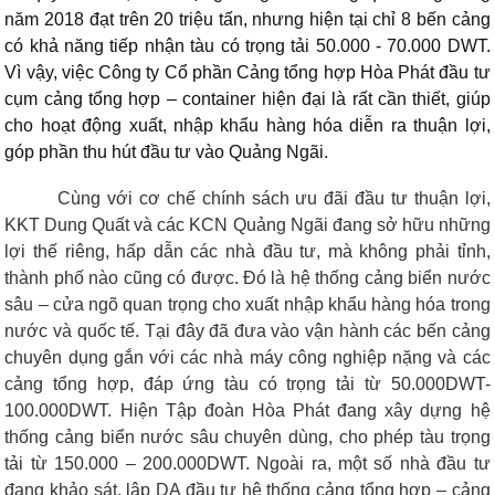
năm 2018 đạt trên 20 triệu tấn, nhưng hiện tại chỉ 8 bến cảng
có khả năng tiếp nhận tàu có trọng tải 50.000 - 70.000 DWT.
Vì vậy, việc Công ty Cổ phần Cảng tổng hợp Hòa Phát đầu tư
cụm cảng tổng hợp – container hiện đại là rất cần thiết, giúp
cho hoạt động xuất, nhập khẩu hàng hóa diễn ra thuận lợi,
góp phần thu hút đầu tư vào Quảng Ngãi.
Cùng với cơ chế chính sách ưu đãi đầu tư thuận lợi,
KKT Dung Quất và các KCN Quảng Ngãi đang sở hữu những
lợi thế riêng, hấp dẫn các nhà đầu tư, mà không phải tỉnh,
thành phố nào cũng có được. Đó là hệ thống cảng biển nước
sâu – cửa ngõ quan trọng cho xuất nhập khẩu hàng hóa trong
nước và quốc tế. Tại đây đã đưa vào vận hành các bến cảng
chuyên dụng gắn với các nhà máy công nghiệp nặng và các
cảng tổng hợp, đáp ứng tàu có trọng tải từ 50.000DWT-
100.000DWT. Hiện Tập đoàn Hòa Phát đang xây dựng hệ
thống cảng biển nước sâu chuyên dùng, cho phép tàu trọng
tải từ 150.000 – 200.000DWT. Ngoài ra, một số nhà đầu tư
đang khảo sát, lập DA đầu tư hệ thống cảng tổng hợp – cảng