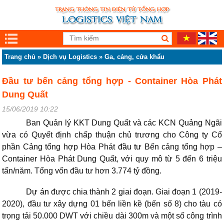
Trang chủ
»
Dịch vụ Logistics
»
Ga, cảng, cửa khẩu
Đầu tư bến cảng tổng hợp - Container Hòa Phát
Dung Quất
15/06/2019 10:22
Ban Quản lý KKT Dung Quất và các KCN Quảng Ngãi
vừa có Quyết định chấp thuận chủ trương cho Công ty Cổ
phần Cảng tổng hợp Hòa Phát
đầu tư
Bến cảng tổng hợp –
Container Hòa Phát Dung Quất, với quy mô từ 5 đến 6 triệu
tấn/năm. Tổng vốn đầu tư hơn 3.774 tỷ đồng.
Dự án
được chia thành 2 giai đoạn. Giai đoạn 1 (2019-
2020), đầu tư xây dựng 01 bến liền kề (bến số 8) cho tàu có
trọng tải 50.000 DWT với chiều dài 3​00m và một số công trình