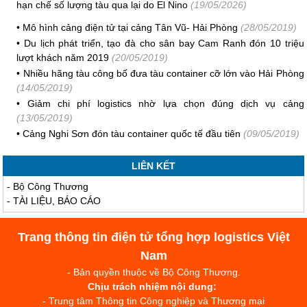
hạn chế số lượng tàu qua lại do El Nino
(19/05/2026)
•
Mô hình cảng điện tử tại cảng Tân Vũ- Hải Phòng
(28/05/2019)
•
Du lịch phát triển, tạo đà cho sân bay Cam Ranh đón 10 triệu
lượt khách năm 2019
(20/05/2019)
•
Nhiều hãng tàu công bố đưa tàu container cỡ lớn vào Hải Phòng
(14/05/2019)
•
Giảm chi phí logistics nhờ lựa chọn đúng dịch vụ cảng
(13/05/2019)
•
Cảng Nghi Sơn đón tàu container quốc tế đầu tiên
(09/05/2019)
LIÊN KẾT
-
Bộ Công Thương
-
TÀI LIỆU, BÁO CÁO
Trang thông tin điện tử tổng hợp logistics Việt
Nam
- Bản quyền thuộc về Bộ Công Thương.
Chịu trách nhiệm nội dung:
- Trung tâm Thông tin Công nghiệp và Thương mại