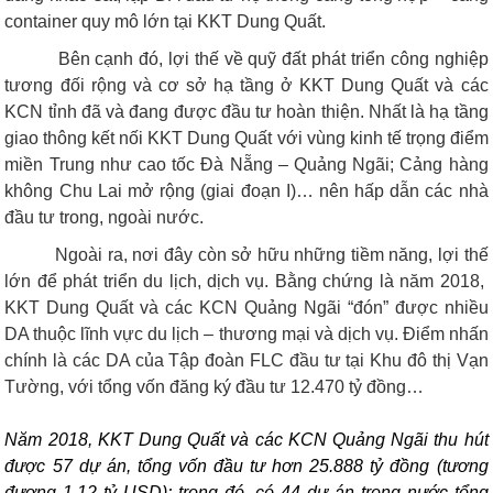
container quy mô lớn tại KKT Dung Quất.
Bên cạnh đó, lợi thế về quỹ đất phát triển công nghiệp
tương đối rộng và cơ sở hạ tầng ở KKT Dung Quất và các
KCN tỉnh đã và đang được đầu tư hoàn thiện. Nhất là hạ tầng
giao thông kết nối KKT Dung Quất với vùng kinh tế trọng điểm
miền Trung như cao tốc Đà Nẵng – Quảng Ngãi; Cảng hàng
không Chu Lai mở rộng (giai đoạn I)… nên hấp dẫn các nhà
đầu tư trong, ngoài nước.
Ngoài ra, nơi đây còn sở hữu những tiềm năng, lợi thế
lớn để phát triển du lịch, dịch vụ. Bằng chứng là năm 2018,
KKT Dung Quất và các KCN Quảng Ngãi “đón” được nhiều
DA thuộc lĩnh vực du lịch – thương mại và dịch vụ. Điểm nhấn
chính là các DA của Tập đoàn FLC đầu tư tại Khu đô thị Vạn
Tường, với tổng vốn đăng ký đầu tư 12.470 tỷ đồng…
Năm 2018, KKT Dung Quất và các KCN Quảng Ngãi thu hút
được 57 dự án, tổng vốn đầu tư hơn 25.888 tỷ đồng (tương
đương 1,12 tỷ USD); trong đó, có 44 dự án trong nước tổng