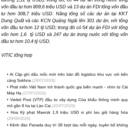
vốn đầu tư hơn 809,6 triệu USD và 13 dự án FDI tổng vốn đầu
tư hơn 308,7 triệu USD. Nâng tổng số các dự án tại KKT
Dung Quất và các KCN Quảng Ngãi lên 301 dự án, với tổng
vốn đầu tư hơn 12 tỷ USD; trong đó có 54 dự án FDI với tổng
vốn hơn 1,6 tỷ USD và 247 dự án trong nước với tổng vốn
đầu tư hơn 10,4 tỷ USD.
VITIC tổng hợp
•
Ai Cập ghi dấu mốc mới trên bản đồ logistics khu vực với bến
cảng Sokhna
(29/07/2026)
•
Phát triển Việt Nam trở thành quốc gia biển mạnh - nhìn từ Cái
Mép Hạ
(27/07/2026)
•
Viettel Post (VTP) đầu tư xây dựng Cửa khẩu thông minh quy
mô gần 8 ha tại Lào Cai
(20/07/2026)
•
Hoa Kỳ phạt Maersk 1,9 triệu USD vì phí lưu giữ hàng hóa
(29/05/2026)
•
Kênh đào Panada duy trì 38 lượt tàu mỗi ngày, tuyên bố không