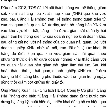
Đầu năm 2018, TOS đã kết nối thành công với hệ thống giám
sát, kiểm tra hàng hóa xuất nhập khẩu (XNK) qua khu vực
kho, bãi, Cảng Hải Phòng trên Hệ thống thông quan điện tử
của cơ quan hải quan. Kể từ đây, toàn bộ hàng hóa XNK ra
vào khu vực kho, bãi, cảng biển được giám sát quản lý hải
quan trên hệ thống điện tử của doanh nghiệp kinh doanh kho,
bãi, cảng kết nối với hệ thống của cơ quan hải quan. Đối với
doanh nghiệp XNK, nhờ kết nối, trao đổi dữ liệu tờ khai, lô
hàng đủ điều kiện qua khu vực giám sát hải quan theo
phương thức điện tử giữa doanh nghiệp khái thác cảng với
cơ quan hải quan nên giảm thời gian làm thủ tục. Sau khi
hoàn thành thủ tục hải quan, doanh nghiệp XNK có thể đưa
hàng ra khỏi cảng không phụ thuộc vào thời gian trong ngày,
đồng thời giảm bớt chứng từ, giấy tờ.
Ông Phùng Xuân Hà - Chủ tịch HĐQT Công ty Cổ phần Cảng
Hải Phòng cho biết: “Cảng Hải Phòng đang từng bước xây
dựng hạ tầng kỹ thuật hiện đại, triển khai đồng bộ có hiệu quả