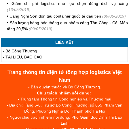
•
Giảm chi phí logistics nhờ lựa chọn đúng dịch vụ cảng
(13/05/2019)
•
Cảng Nghi Sơn đón tàu container quốc tế đầu tiên
(09/05/2019)
•
Sản lượng hàng hóa thông qua nhóm cảng Tân Cảng - Cái Mép
tăng 20,5%
(09/05/2019)
LIÊN KẾT
-
Bộ Công Thương
-
TÀI LIỆU, BÁO CÁO
Trang thông tin điện tử tổng hợp logistics Việt
Nam
- Bản quyền thuộc về Bộ Công Thương.
Chịu trách nhiệm nội dung:
- Trung tâm Thông tin Công nghiệp và Thương mại
- Địa chỉ: Tầng 5-6, Trụ sở Bộ Công Thương, số 655 Phạm Văn
Đồng, Phường Nghĩa Đô, Thành phố Hà Nội
- Người chịu trách nhiệm nội dung: Phó Giám đốc Đinh Thị Bảo
Linh