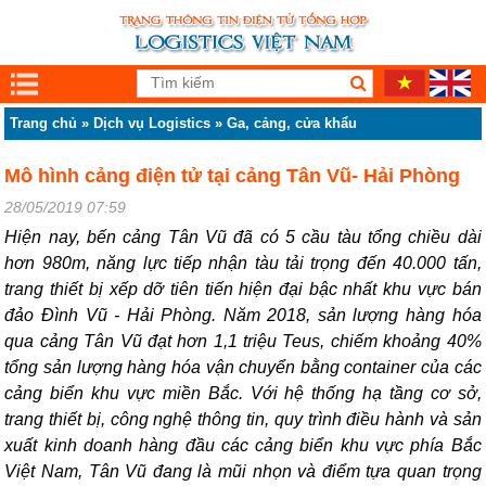
Trang chủ
»
Dịch vụ Logistics
»
Ga, cảng, cửa khẩu
Mô hình cảng điện tử tại cảng Tân Vũ- Hải Phòng
28/05/2019 07:59
Hiện nay, bến cảng Tân Vũ đã có 5 cầu tàu tổng chiều dài
hơn 980m, năng lực tiếp nhận tàu tải trọng đến 40.000 tấn,
trang thiết bị xếp dỡ tiên tiến hiện đại bậc nhất khu vực bán
đảo Đình Vũ - Hải Phòng. Năm 2018, sản lượng hàng hóa
qua cảng Tân Vũ đạt hơn 1,1 triệu Teus, chiếm khoảng 40%
tổng sản lượng hàng hóa vận chuyển bằng container của các
cảng biển khu vực miền Bắc. Với hệ thống hạ tầng cơ sở,
trang thiết bị, công nghệ thông tin, quy trình điều hành và sản
xuất kinh doanh hàng đầu các cảng biển khu vực phía Bắc
Việt Nam, Tân Vũ đang là mũi nhọn và điểm tựa quan trọng