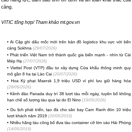
cảng.
VITIC tổng hợp/ Tham khảo mt.gov.vn
•
Ai Cập ghi dấu mốc mới trên bản đồ logistics khu vực với bến
cảng Sokhna
(29/07/2026)
•
Phát triển Việt Nam trở thành quốc gia biển mạnh - nhìn từ Cái
Mép Hạ
(27/07/2026)
•
Viettel Post (VTP) đầu tư xây dựng Cửa khẩu thông minh quy
mô gần 8 ha tại Lào Cai
(20/07/2026)
•
Hoa Kỳ phạt Maersk 1,9 triệu USD vì phí lưu giữ hàng hóa
(29/05/2026)
•
Kênh đào Panada duy trì 38 lượt tàu mỗi ngày, tuyên bố không
hạn chế số lượng tàu qua lại do El Nino
(19/05/2026)
•
Du lịch phát triển, tạo đà cho sân bay Cam Ranh đón 10 triệu
lượt khách năm 2019
(20/05/2019)
•
Nhiều hãng tàu công bố đưa tàu container cỡ lớn vào Hải Phòng
(14/05/2019)