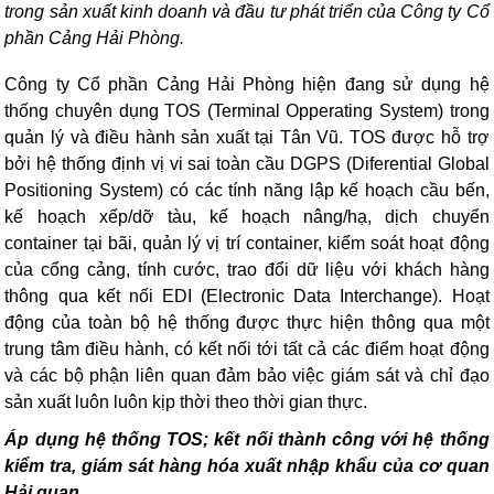
trong sản xuất kinh doanh và đầu tư phát triển của Công ty Cổ
phần Cảng Hải Phòng.
Cô
ng ty Cổ phần Cảng Hải Phòng hiện đang sử dụng hệ
thống chuyên dụng TOS (Terminal Opperating System) trong
quản lý và điều hành sản xuất tại Tân Vũ. TOS được hỗ trợ
bởi hệ thống định vị vi sai toàn cầu DGPS (Diferential Global
Positioning System) có các tính năng lập kế hoạch cầu bến,
kế hoạch xếp/dỡ tàu, kế hoạch nâng/hạ, dịch chuyển
container tại bãi, quản lý vị trí container, kiểm soát hoạt động
của cổng cảng, tính cước, trao đổi dữ liệu với khách hàng
thông qua kết nối EDI (Electronic Data Interchange). Hoạt
động của toàn bộ hệ thống được thực hiện thông qua một
trung tâm điều hành, có kết nối tới tất cả các điểm hoạt động
và các bộ phận liên quan đảm bảo việc giám sát và chỉ đạo
sản xuất luôn luôn kịp thời theo thời gian thực.
Áp dụng hệ thống TOS; kết nối thành công với hệ thống
kiểm tra, giám sát hàng hóa xuất nhập khẩu của cơ quan
Hải quan