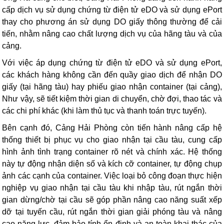
cấp dịch vụ sử dụng chứng từ điện tử eDO và sử dụng ePort
thay cho phương án sử dụng DO giấy thông thường để cải
tiến, nhằm nâng cao chất lượng dịch vụ của hãng tàu và của
cảng.
Với việc áp dụng chứng từ điện tử eDO và sử dụng ePort,
các khách hàng không cần đến quầy giao dịch để nhận DO
giấy (tại hãng tàu) hay phiếu giao nhận container (tại cảng),
Như vậy, sẽ tiết kiệm thời gian di chuyển, chờ đợi, thao tác và
các chi phí khác (khi làm thủ tục và thanh toán trực tuyến).
Bên cạnh đó, Cảng Hải Phòng còn tiến hành nâng cấp hệ
thống thiết bị phục vụ cho giao nhận tại cầu tàu, cung cấp
hình ảnh tình trạng container rõ nét và chính xác. Hệ thống
này tự động nhận diện số và kích cỡ container, tự động chụp
ảnh các cạnh của container. Việc loại bỏ công đoạn thực hiện
nghiệp vụ giao nhận tại cầu tàu khi nhập tàu, rút ngắn thời
gian dừng/chờ tại cầu sẽ góp phần nâng cao năng suất xếp
dỡ tại tuyến cầu, rút ngắn thời gian giải phóng tàu và nâng
cao năng lực, đảm bảo tính ổn định và an toàn khai thác của