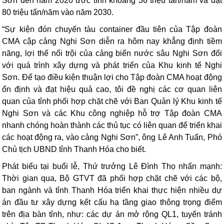
Sơn đến năm 2020 ước tính khoảng 36 triệu tấn/năm và đạt
80 triệu tấn/năm vào năm 2030.
“Sự kiện đón chuyến tàu container đầu tiên của Tập đoàn
CMA cập cảng Nghi Sơn diễn ra hôm nay khẳng định tiềm
năng, lợi thế nổi trội của cảng biển nước sâu Nghi Sơn đối
với quá trình xây dựng và phát triển của Khu kinh tế Nghi
Sơn. Để tạo điều kiện thuận lợi cho Tập đoàn CMA hoạt động
ổn định và đạt hiệu quả cao, tôi đề nghị các cơ quan liên
quan của tỉnh phối hợp chặt chẽ với Ban Quản lý Khu kinh tế
Nghi Sơn và các Khu công nghiệp hỗ trợ Tập đoàn CMA
nhanh chóng hoàn thành các thủ tục có liên quan để triển khai
các hoạt động ra, vào cảng Nghi Sơn”, ông Lê Anh Tuấn, Phó
Chủ tịch UBND tỉnh Thanh Hóa cho biết.
Phát biểu tại buổi lễ, Thứ trưởng Lê Đình Thọ nhấn mạnh:
Thời gian qua, Bộ GTVT đã phối hợp chặt chẽ với các bộ,
ban ngành và tỉnh Thanh Hóa triển khai thực hiện nhiều dự
án đầu tư xây dựng kết cấu hạ tầng giao thông trọng điểm
trên địa bàn tỉnh, như: các dự án mở rộng QL1, tuyến tránh