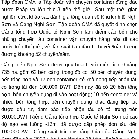
Tập đoàn CMA là Tập đoàn vận chuyển container đứng đầu
nước Pháp và lớn thứ 3 trên thế giới. Sau một thời gian
nghiên cứu, khảo sát, đánh giá tổng quan về Khu kinh tế Nghi
Sơn và Cảng Nghi Sơn, Tập đoàn CMA đã quyết định chọn
Cảng tổng hợp Quốc tế Nghi Sơn làm điểm cập bến cho
những chuyến tàu container vận chuyển hàng hóa đi các
nước trên thế giới, với tần suất ban đầu 1 chuyến/tuần tương
đương khoảng 52 chuyến/năm.
Cảng biển Nghi Sơn được quy hoạch với diện tích khoảng
735 ha, gồm 62 bến cảng, trong đó có: 50 bến chuyên dụng,
bến tổng hợp và 12 bến container, có khả năng tiếp nhận tàu
có trọng tải đến 100.000 DWT. Đến nay đã có 20 bến tổng
hợp, bến chuyên dụng đi vào hoạt động; 10 bến container và
nhiều bến tổng hợp, bến chuyên dụng khác đang tiếp tục
được đầu tư, đảm bảo tiếp nhận tàu có tải trọng trên
30.000DWT. Riêng Cảng tổng hợp Quốc tế Nghi Sơn có cao
độ nạo vét luồng -13m, đã được cấp phép đón tàu đến
100.000DWT. Công suất bốc dỡ hàng hóa của Cảng Nghi