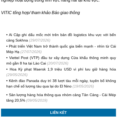
nghiệp hoạt động trong lĩnh vực hàng hải tại khu vực.
VITIC tổng hợp/ tham khảo Báo giao thông
•
Ai Cập ghi dấu mốc mới trên bản đồ logistics khu vực với bến
cảng Sokhna
(29/07/2026)
•
Phát triển Việt Nam trở thành quốc gia biển mạnh - nhìn từ Cái
Mép Hạ
(27/07/2026)
•
Viettel Post (VTP) đầu tư xây dựng Cửa khẩu thông minh quy
mô gần 8 ha tại Lào Cai
(20/07/2026)
•
Hoa Kỳ phạt Maersk 1,9 triệu USD vì phí lưu giữ hàng hóa
(29/05/2026)
•
Kênh đào Panada duy trì 38 lượt tàu mỗi ngày, tuyên bố không
hạn chế số lượng tàu qua lại do El Nino
(19/05/2026)
•
Sản lượng hàng hóa thông qua nhóm cảng Tân Cảng - Cái Mép
tăng 20,5%
(09/05/2019)
LIÊN KẾT