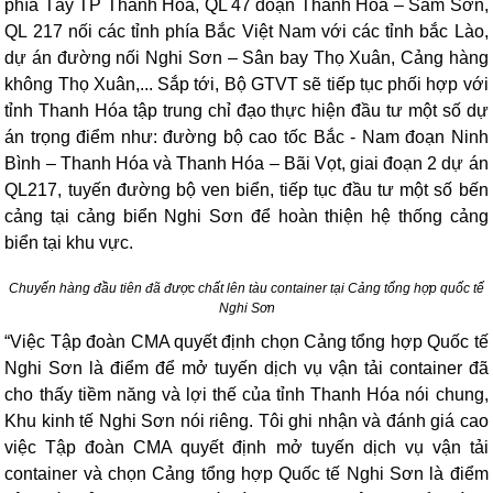
phía Tây TP Thanh Hóa, QL 47 đoạn Thanh Hóa – Sầm Sơn,
QL 217 nối các tỉnh phía Bắc Việt Nam với các tỉnh bắc Lào,
dự án đường nối Nghi Sơn – Sân bay Thọ Xuân, Cảng hàng
không Thọ Xuân,... Sắp tới, Bộ GTVT sẽ tiếp tục phối hợp với
tỉnh Thanh Hóa tập trung chỉ đạo thực hiện đầu tư một số dự
án trọng điểm như: đường bộ cao tốc Bắc - Nam đoạn Ninh
Bình – Thanh Hóa và Thanh Hóa – Bãi Vọt, giai đoạn 2 dự án
QL217, tuyến đường bộ ven biển, tiếp tục đầu tư một số bến
cảng tại cảng biển Nghi Sơn để hoàn thiện hệ thống cảng
biển tại khu vực.
Chuyến hàng đầu tiên đã được chất lên tàu container tại Cảng tổng hợp quốc tế
Nghi Sơn
“Việc Tập đoàn CMA quyết định chọn Cảng tổng hợp Quốc tế
Nghi Sơn là điểm để mở tuyến dịch vụ vận tải container đã
cho thấy tiềm năng và lợi thế của tỉnh Thanh Hóa nói chung,
Khu kinh tế Nghi Sơn nói riêng. Tôi ghi nhận và đánh giá cao
việc Tập đoàn CMA quyết định mở tuyến dịch vụ vận tải
container và chọn Cảng tổng hợp Quốc tế Nghi Sơn là điểm