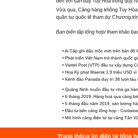
đến với sân bay Tuy Hòa trong quý I
Vừa qua, Cảng hàng không Tuy Hòa đ
quân sự quốc tế tham dự Chương trìn
Ban biên tập tổng hợp/ tham khảo ba
•
Ai Cập ghi dấu mốc mới trên bản đồ l
•
Phát triển Việt Nam trở thành quốc g
•
Viettel Post (VTP) đầu tư xây dựng 
•
Hoa Kỳ phạt Maersk 1,9 triệu USD vì
•
Kênh đào Panada duy trì 38 lượt tàu 
•
Quảng Ninh muốn đầu tư nhà ga hàn
•
6 tháng 2019: Hàng hoá qua cảng bi
•
5 tháng đầu năm 2019, sản lượng h
•
Đầu tư bến cảng tổng hợp - Contain
•
Mô hình cảng điện tử tại cảng Tân V
Trang thông tin điện tử tổng h