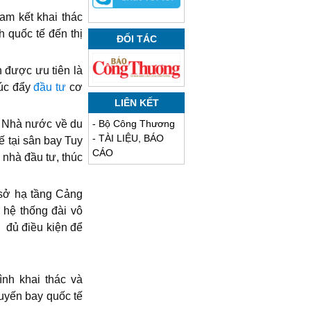
am kết khai thác
h quốc tế đến thị
ĐỐI TÁC
 được ưu tiên là
húc đẩy
đầu tư
cơ
LIÊN KẾT
lý Nhà nước về du
-
Bộ Công Thương
-
TÀI LIỆU, BÁO
ế tại sân bay Tuy
CÁO
 nhà đầu tư, thúc
 sở hạ tầng Cảng
 hệ thống đài vô
 đủ điều kiện để
nh khai thác và
uyến bay quốc tế