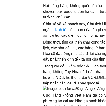
Hai hãng hàng không quốc tế của Li
chuyến bay quốc tế đến hạ cánh trực 
trường Phú Yên.
Chia sẻ về kế hoạch này, Chủ tịch U
ngành
kinh tế
mũi nhọn của địa phươn
sở lưu trú, các điểm du lịch; phát h
Đồng thời, tỉnh đã triển khai công tá
lịch, các nhà đầu tư, các hãng lữ hà
Hòa sẽ đáp ứng nhu cầu đi lại của n
đẩy phát triển kinh tế - xã hội của tỉnh
Trong khi đó, Giám đốc Sở Giao thô
hàng không Tuy Hòa đã hoàn thành h
hướng NDB, hệ thống đài VOR/DME, hệ
tiếp nhận các loại tàu bay quốc tế.
Cục Hàng không Việt Nam đã có vă
phương án cải tạo Nhà ga hành khác