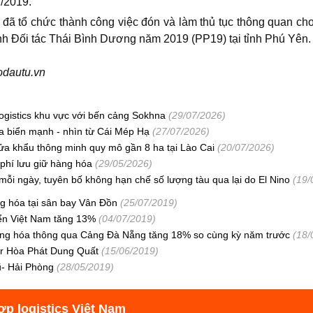
V/2019.
ã tổ chức thành công việc đón và làm thủ tục thông quan ch
h Đối tác Thái Bình Dương năm 2019 (PP19) tại tỉnh Phú Yên.
odautu.vn
ogistics khu vực với bến cảng Sokhna
(29/07/2026)
ia biển mạnh - nhìn từ Cái Mép Hạ
(27/07/2026)
Cửa khẩu thông minh quy mô gần 8 ha tại Lào Cai
(20/07/2026)
 phí lưu giữ hàng hóa
(29/05/2026)
mỗi ngày, tuyên bố không hạn chế số lượng tàu qua lại do El Nino
(19/
g hóa tại sân bay Vân Đồn
(25/07/2019)
ển Việt Nam tăng 13%
(04/07/2019)
àng hóa thông qua Cảng Đà Nẵng tăng 18% so cùng kỳ năm trước
(18/
er Hòa Phát Dung Quất
(15/06/2019)
ũ- Hải Phòng
(28/05/2019)
ợp logistics Việt Nam