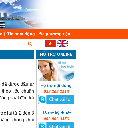
áo
Tin hoạt động
Đa phương tiện
HỖ TRỢ ONLINE
g đã được đầu tư
Hộ trợ nội dung
theo tiêu chuẩn
098 308 3918
ông suất đón trả
Hỗ trợ kỹ thuật
c lại từ 2 đến 3
096 896 3456
 hàng không khai