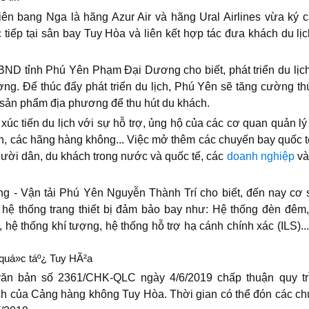
ên bang Nga là hãng Azur Air và hãng Ural Airlines vừa ký c
tiếp tại sân bay Tuy Hòa và liên kết hợp tác đưa khách du lịc
BND tỉnh Phú Yên Phạm Đại Dương cho biết, phát triển du lịch
g. Để thúc đẩy phát triển du lịch, Phú Yên sẽ tăng cường t
uy sản phẩm địa phương để thu hút du khách.
c xúc tiến du lịch với sự hỗ trợ, ủng hộ của các cơ quan quản 
nh, các hãng hàng không... Việc mở thêm các chuyến bay quốc t
gười dân, du khách trong nước và quốc tế, các
doanh nghiệp
và
.
ng - Vận tải Phú Yên Nguyễn Thành Trí cho biết, đến nay cơ
ệ thống trang thiết bị đảm bảo bay như: Hệ thống đèn đêm,
 thống khí tượng, hệ thống hỗ trợ hạ cánh chính xác (ILS)...
n bản số 2361/CHK-QLC ngày 4/6/2019 chấp thuận quy trì
h của Cảng hàng không Tuy Hòa. Thời gian có thể đón các ch