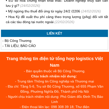
•
EU số hóa chứng nhận khai thác: Doanh nghiệp thủy sản cần
lưu ý gì?
(24/02/2026)
•
Mỹ ngừng thu thuế đối ứng từ ngày 24/2 /2206
(24/02/2026)
•
Hoa Kỳ đề xuất thu phí cảng theo trọng lượng (p/kg) đối với tất
cả các tàu đóng tại nước ngoài
(22/02/2026)
LIÊN KẾT
-
Bộ Công Thương
-
TÀI LIỆU, BÁO CÁO
Trang thông tin điện tử tổng hợp logistics Việt
Nam
- Bản quyền thuộc về Bộ Công Thương.
Chịu trách nhiệm nội dung:
- Trung tâm Thông tin Công nghiệp và Thương mại
- Địa chỉ: Tầng 5-6, Trụ sở Bộ Công Thương, số 655 Phạm Văn
Đồng, Phường Nghĩa Đô, Thành phố Hà Nội
- Người chịu trách nhiệm nội dung: Phó Giám đốc Đinh Thị Bảo
Linh
- Điện thoại liên lạc: 098 308 39 18; Thư điện