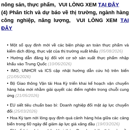
nông sản, thực phẩm, VUI LÒNG XEM
TẠI ĐÂY
(4) Phân tích và dự báo về thị trường, ngành hàng
công nghiệp, năng lượng, VUI LÒNG XEM
TẠI
ĐÂY
•
Một số quy định mới về các biện pháp an toàn thực phẩm và
kiểm dịch động, thực vật của thị trường xuất khẩu
(05/08/2026)
•
Hướng dẫn đăng ký đối với cơ sở sản xuất thực phẩm nhập
khẩu vào Trung Quốc
(10/06/2026)
•
IMO, UNHCR và ICS cập nhật hướng dẫn cứu hộ trên biển
(21/05/2026)
•
Bộ Giao thông Vận tải Hoa Kỳ triển khai kế hoạch vận chuyển
hàng hóa mới nhằm giải quyết các điểm nghẽn trong chuỗi cung
ứng
(21/05/2026)
•
EU siết tiêu chuẩn bao bì: Doanh nghiệp đối mặt áp lực chuyển
đổi
(25/03/2026)
•
Hoa Kỳ tạm nới lỏng quy định quá cảnh hàng hóa giữa các cảng
biển trong 60 ngày để giảm áp lực giá xăng dầu
(19/03/2026)