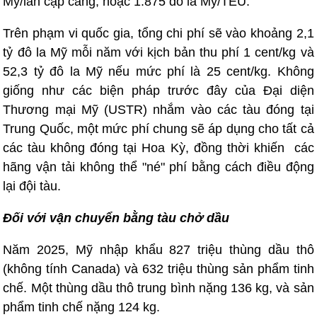
Mỹ/lần cập cảng, hoặc 1.875 đô la Mỹ/TEU.
Trên phạm vi quốc gia, tổng chi phí sẽ vào khoảng 2,1
tỷ đô la Mỹ mỗi năm với kịch bản thu phí 1 cent/kg và
52,3 tỷ đô la Mỹ nếu mức phí là 25 cent/kg. Không
giống như các biện pháp trước đây của Đại diện
Thương mại Mỹ (USTR) nhắm vào các tàu đóng tại
Trung Quốc, một mức phí chung sẽ áp dụng cho tất cả
các tàu không đóng tại Hoa Kỳ, đồng thời khiến các
hãng vận tải không thể "né" phí bằng cách điều động
lại đội tàu.
Đối với vận chuyển bằng tàu chở dầu
Năm 2025, Mỹ nhập khẩu 827 triệu thùng dầu thô
(không tính Canada) và 632 triệu thùng sản phẩm tinh
chế. Một thùng dầu thô trung bình nặng 136 kg, và sản
phẩm tinh chế nặng 124 kg.