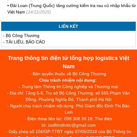
•
Đài Loan (Trung Quốc) tăng cường kiểm tra rau củ nhập khẩu từ
Việt Nam
(24/11/2025)
LIÊN KẾT
-
Bộ Công Thương
-
TÀI LIỆU, BÁO CÁO
Trang thông tin điện tử tổng hợp logistics Việt
Nam
- Bản quyền thuộc về Bộ Công Thương.
Chịu trách nhiệm nội dung:
- Trung tâm Thông tin Công nghiệp và Thương mại
- Địa chỉ: Tầng 5-6, Trụ sở Bộ Công Thương, số 655 Phạm Văn
Đồng, Phường Nghĩa Đô, Thành phố Hà Nội
- Người chịu trách nhiệm nội dung: Phó Giám đốc Đinh Thị Bảo
Linh
- Điện thoại liên lạc: 098 308 39 18; Thư điện
tử: csdltmdtvitic@gmail.com
- Giấy phép số 104/GP-TTĐT ngày 07/05/2018 của Bộ Thông tin