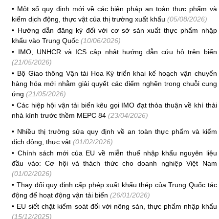
•
Một số quy định mới về các biện pháp an toàn thực phẩm và
kiểm dịch động, thực vật của thị trường xuất khẩu
(05/08/2026)
•
Hướng dẫn đăng ký đối với cơ sở sản xuất thực phẩm nhập
khẩu vào Trung Quốc
(10/06/2026)
•
IMO, UNHCR và ICS cập nhật hướng dẫn cứu hộ trên biển
(21/05/2026)
•
Bộ Giao thông Vận tải Hoa Kỳ triển khai kế hoạch vận chuyển
hàng hóa mới nhằm giải quyết các điểm nghẽn trong chuỗi cung
ứng
(21/05/2026)
•
Các hiệp hội vận tải biển kêu gọi IMO đạt thỏa thuận về khí thải
nhà kính trước thềm MEPC 84
(23/04/2026)
•
Nhiều thị trường sửa quy định về an toàn thực phẩm và kiểm
dịch động, thực vật
(01/02/2026)
•
Chính sách mới của EU về miễn thuế nhập khẩu nguyên liệu
đầu vào: Cơ hội và thách thức cho doanh nghiệp Việt Nam
(01/02/2026)
•
Thay đổi quy định cấp phép xuất khẩu thép của Trung Quốc tác
động đế hoạt động vận tải biển
(26/01/2026)
•
EU siết chặt kiểm soát đối với nông sản, thực phẩm nhập khẩu
(15/12/2025)