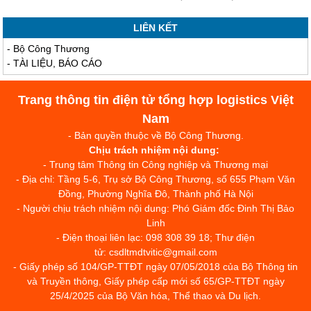
LIÊN KẾT
-
Bộ Công Thương
-
TÀI LIỆU, BÁO CÁO
Trang thông tin điện tử tổng hợp logistics Việt
Nam
- Bản quyền thuộc về Bộ Công Thương.
Chịu trách nhiệm nội dung:
- Trung tâm Thông tin Công nghiệp và Thương mại
- Địa chỉ: Tầng 5-6, Trụ sở Bộ Công Thương, số 655 Phạm Văn
Đồng, Phường Nghĩa Đô, Thành phố Hà Nội
- Người chịu trách nhiệm nội dung: Phó Giám đốc Đinh Thị Bảo
Linh
- Điện thoại liên lạc: 098 308 39 18; Thư điện
tử: csdltmdtvitic@gmail.com
- Giấy phép số 104/GP-TTĐT ngày 07/05/2018 của Bộ Thông tin
và Truyền thông, Giấy phép cấp mới số 65/GP-TTĐT ngày
25/4/2025 của Bộ Văn hóa, Thể thao và Du lịch.