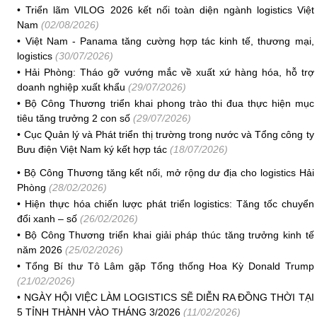
•
Triển lãm VILOG 2026 kết nối toàn diện ngành logistics Việt
Nam
(02/08/2026)
•
Việt Nam - Panama tăng cường hợp tác kinh tế, thương mại,
logistics
(30/07/2026)
•
Hải Phòng: Tháo gỡ vướng mắc về xuất xứ hàng hóa, hỗ trợ
doanh nghiệp xuất khẩu
(29/07/2026)
•
Bộ Công Thương triển khai phong trào thi đua thực hiện mục
tiêu tăng trưởng 2 con số
(29/07/2026)
•
Cục Quản lý và Phát triển thị trường trong nước và Tổng công ty
Bưu điện Việt Nam ký kết hợp tác
(18/07/2026)
•
Bộ Công Thương tăng kết nối, mở rộng dư địa cho logistics Hải
Phòng
(28/02/2026)
•
Hiện thực hóa chiến lược phát triển logistics: Tăng tốc chuyển
đổi xanh – số
(26/02/2026)
•
Bộ Công Thương triển khai giải pháp thúc tăng trưởng kinh tế
năm 2026
(25/02/2026)
•
Tổng Bí thư Tô Lâm gặp Tổng thống Hoa Kỳ Donald Trump
(21/02/2026)
•
NGÀY HỘI VIỆC LÀM LOGISTICS SẼ DIỄN RA ĐỒNG THỜI TẠI
5 TỈNH THÀNH VÀO THÁNG 3/2026
(11/02/2026)