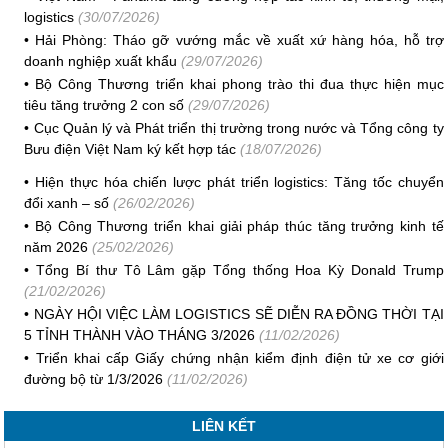
logistics
(30/07/2026)
•
Hải Phòng: Tháo gỡ vướng mắc về xuất xứ hàng hóa, hỗ trợ
doanh nghiệp xuất khẩu
(29/07/2026)
•
Bộ Công Thương triển khai phong trào thi đua thực hiện mục
tiêu tăng trưởng 2 con số
(29/07/2026)
•
Cục Quản lý và Phát triển thị trường trong nước và Tổng công ty
Bưu điện Việt Nam ký kết hợp tác
(18/07/2026)
•
Hiện thực hóa chiến lược phát triển logistics: Tăng tốc chuyển
đổi xanh – số
(26/02/2026)
•
Bộ Công Thương triển khai giải pháp thúc tăng trưởng kinh tế
năm 2026
(25/02/2026)
•
Tổng Bí thư Tô Lâm gặp Tổng thống Hoa Kỳ Donald Trump
(21/02/2026)
•
NGÀY HỘI VIỆC LÀM LOGISTICS SẼ DIỄN RA ĐỒNG THỜI TẠI
5 TỈNH THÀNH VÀO THÁNG 3/2026
(11/02/2026)
•
Triển khai cấp Giấy chứng nhận kiểm định điện tử xe cơ giới
đường bộ từ 1/3/2026
(11/02/2026)
LIÊN KẾT