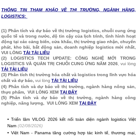
THÔNG TIN T
HAM KHẢO VỀ THỊ TRƯỜNG, NGÀNH HÀNG,
LOGISTICS
:
(1) Phân tích và dự báo về thị trường logistics, chuỗi cung ứng
quốc tế và trong nước, độ tin cậy của lịch trình, tình hình hoạt
động tại các cảng biển, cửa khẩu, thị trường giao nhận, chuyển
phát, kho bãi, bất động sản, doanh nghiệp logistics mới nhất,
VUI LÒNG
TẢI TÀI LIỆU
(2)
LOGISTICS TECH UPDATE: CÔNG NGHỆ MỚI TRONG
LOGISTICS VÀ QUẢN TRỊ CHUỖI CUNG ỨNG NĂM 2026
, vui lòng
TẢI TÀI LIỆU
(3) Phân tích thị trường hóa chất và logistics trong lĩnh vực hóa
chất và dự báo,
vui lòng
TẢI TÀI LIỆU
(4) Phân tích và dự báo về thị trường, ngành hàng nông sản,
thực phẩm, VUI LÒNG XEM
TẠI ĐÂY
(5) Phân tích và dự báo về thị trường, ngành hàng công
nghiệp, năng lượng, VUI LÒNG XEM
TẠI ĐÂY
•
Triển lãm VILOG 2026 kết nối toàn diện ngành logistics Việt
Nam
(02/08/2026)
•
Việt Nam - Panama tăng cường hợp tác kinh tế, thương mại,