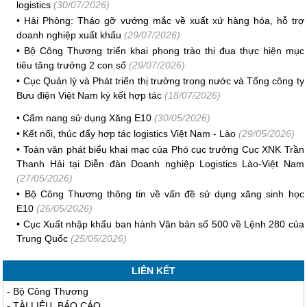
logistics
(30/07/2026)
•
Hải Phòng: Tháo gỡ vướng mắc về xuất xứ hàng hóa, hỗ trợ
doanh nghiệp xuất khẩu
(29/07/2026)
•
Bộ Công Thương triển khai phong trào thi đua thực hiện mục
tiêu tăng trưởng 2 con số
(29/07/2026)
•
Cục Quản lý và Phát triển thị trường trong nước và Tổng công ty
Bưu điện Việt Nam ký kết hợp tác
(18/07/2026)
•
Cẩm nang sử dụng Xăng E10
(30/05/2026)
•
Kết nối, thúc đẩy hợp tác logistics Việt Nam - Lào
(29/05/2026)
•
Toàn văn phát biểu khai mạc của Phó cục trưởng Cục XNK Trần
Thanh Hải tại Diễn đàn Doanh nghiệp Logistics Lào-Việt Nam
(27/05/2026)
•
Bộ Công Thương thông tin về vấn đề sử dụng xăng sinh học
E10
(26/05/2026)
•
Cục Xuất nhập khẩu ban hành Văn bản số 500 về Lệnh 280 của
Trung Quốc
(25/05/2026)
LIÊN KẾT
-
Bộ Công Thương
-
TÀI LIỆU, BÁO CÁO