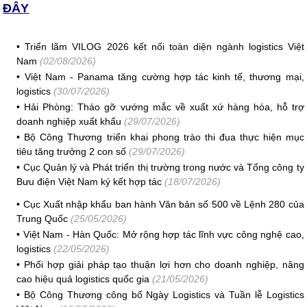
ĐÂY
•
Triển lãm VILOG 2026 kết nối toàn diện ngành logistics Việt
Nam
(02/08/2026)
•
Việt Nam - Panama tăng cường hợp tác kinh tế, thương mại,
logistics
(30/07/2026)
•
Hải Phòng: Tháo gỡ vướng mắc về xuất xứ hàng hóa, hỗ trợ
doanh nghiệp xuất khẩu
(29/07/2026)
•
Bộ Công Thương triển khai phong trào thi đua thực hiện mục
tiêu tăng trưởng 2 con số
(29/07/2026)
•
Cục Quản lý và Phát triển thị trường trong nước và Tổng công ty
Bưu điện Việt Nam ký kết hợp tác
(18/07/2026)
•
Cục Xuất nhập khẩu ban hành Văn bản số 500 về Lệnh 280 của
Trung Quốc
(25/05/2026)
•
Việt Nam - Hàn Quốc: Mở rộng hợp tác lĩnh vực công nghệ cao,
logistics
(22/05/2026)
•
Phối hợp giải pháp tạo thuận lợi hơn cho doanh nghiệp, nâng
cao hiệu quả logistics quốc gia
(21/05/2026)
•
Bộ Công Thương công bố Ngày Logistics và Tuần lễ Logistics