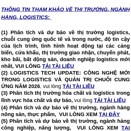
THÔNG TIN T
HAM KHẢO VỀ THỊ TRƯỜNG, NGÀNH
HÀNG, LOGISTICS
:
(1) Phân tích và dự báo về thị trường logistics,
chuỗi cung ứng quốc tế và trong nước, độ tin cậy
của lịch trình, tình hình hoạt động tại các cảng
biển, cửa khẩu, thị trường giao nhận, chuyển phát,
kho bãi, bất động sản, doanh nghiệp logistics mới
nhất, VUI LÒNG
TẢI TÀI LIỆU
(2)
LOGISTICS TECH UPDATE: CÔNG NGHỆ MỚI
TRONG LOGISTICS VÀ QUẢN TRỊ CHUỖI CUNG
ỨNG NĂM 2026
, vui lòng
TẢI TÀI LIỆU
(3) Phân tích thị trường hóa chất và logistics trong
lĩnh vực hóa chất và dự báo,
vui lòng
TẢI TÀI LIỆU
(4) Phân tích và dự báo về thị trường, ngành hàng
nông sản, thực phẩm, VUI LÒNG XEM
TẠI ĐÂY
(5) Phân tích và dự báo về thị trường, ngành hàng
công nghiệp, năng lượng, VUI LÒNG XEM
TẠI