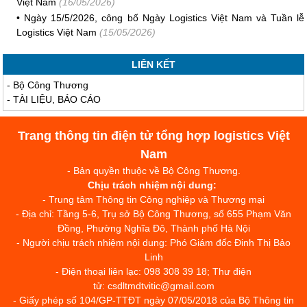
Việt Nam
(16/05/2026)
•
Ngày 15/5/2026, công bố Ngày Logistics Việt Nam và Tuần lễ
Logistics Việt Nam
(15/05/2026)
LIÊN KẾT
-
Bộ Công Thương
-
TÀI LIỆU, BÁO CÁO
Trang thông tin điện tử tổng hợp logistics Việt
Nam
- Bản quyền thuộc về Bộ Công Thương.
Chịu trách nhiệm nội dung:
- Trung tâm Thông tin Công nghiệp và Thương mại
- Địa chỉ: Tầng 5-6, Trụ sở Bộ Công Thương, số 655 Phạm Văn
Đồng, Phường Nghĩa Đô, Thành phố Hà Nội
- Người chịu trách nhiệm nội dung: Phó Giám đốc Đinh Thị Bảo
Linh
- Điện thoại liên lạc: 098 308 39 18; Thư điện
tử: csdltmdtvitic@gmail.com
- Giấy phép số 104/GP-TTĐT ngày 07/05/2018 của Bộ Thông tin