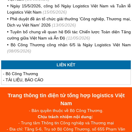
•
Ngày 15/5/2026, công bố Ngày Logistics Việt Nam và Tuần lễ
Logistics Việt Nam
(15/05/2026)
•
Phê duyệt đề án tổ chức giải thưởng ‘Công nghiệp, Thương mại,
Dịch vụ Việt Nam' 2026
(13/05/2026)
•
Tuyên bố chung về quan hệ Đối tác Chiến lược Toàn diện Tăng
cường giữa Việt Nam và Ấn Độ
(11/05/2026)
•
Bộ Công Thương công nhận 6/5 là Ngày Logistics Việt Nam
(08/05/2026)
LIÊN KẾT
-
Bộ Công Thương
-
TÀI LIỆU, BÁO CÁO
Trang thông tin điện tử tổng hợp logistics Việt
Nam
- Bản quyền thuộc về Bộ Công Thương.
Chịu trách nhiệm nội dung:
- Trung tâm Thông tin Công nghiệp và Thương mại
- Địa chỉ: Tầng 5-6, Trụ sở Bộ Công Thương, số 655 Phạm Văn