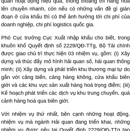
quan hoạt động hiệu quả, thông thoáng thì hàng hóa
lên chuyền nhanh, còn nếu có những vấn đề gì gián
đoạn ở cửa khẩu thì có thể ảnh hưởng tới chi phí của
doanh nghiệp, chi phí logistics quốc gia.
Phó Cục trưởng Cục Xuất nhập khẩu cho biết, trong
khuôn khổ Quyết định số 2229/QĐ-TTg, Bộ Tài chính
được giao chủ trì thực hiện 03 nhiệm vụ, gồm: (i) Xây
dựng và thúc đẩy mô hình hải quan số, hải quan thông
minh; (ii) Xây dựng và phát triển khu thương mại tự do
gắn với cảng biển, cảng hàng không, cửa khẩu biên
giới và các khu vực sản xuất hàng hoá trọng điểm; (iii)
Kế hoạch phát triển các dịch vụ khu trung chuyển, quá
cảnh hàng hoá qua biên giới.
Với nhiệm vụ thứ nhất, bên cạnh những hoạt động,
nhiệm vụ mà ngành Hải quan đang triển khai, những
nhiệm vụ được nêu tại Quyết định 2229/QĐ-TTg tạo