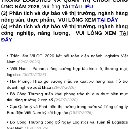
TRONG LOGISTICS VÀ QUẢN TRỊ CHUỖI CUNG
ỨNG NĂM 2026
, vui lòng
TẢI TÀI LIỆU
(3) Phân tích và dự báo về thị trường, ngành hàng
nông sản, thực phẩm, VUI LÒNG XEM
TẠI ĐÂY
(4) Phân tích và dự báo về thị trường, ngành hàng
công nghiệp, năng lượng, VUI LÒNG XEM
TẠI
ĐÂY
•
Triển lãm VILOG 2026 kết nối toàn diện ngành logistics Việt
Nam
(02/08/2026)
•
Việt Nam - Panama tăng cường hợp tác kinh tế, thương mại,
logistics
(30/07/2026)
•
Hải Phòng: Tháo gỡ vướng mắc về xuất xứ hàng hóa, hỗ trợ
doanh nghiệp xuất khẩu
(29/07/2026)
•
Bộ Công Thương triển khai phong trào thi đua thực hiện mục
tiêu tăng trưởng 2 con số
(29/07/2026)
•
Cục Quản lý và Phát triển thị trường trong nước và Tổng công ty
Bưu điện Việt Nam ký kết hợp tác
(18/07/2026)
•
Bộ Công Thương công bố Ngày Logistics và Tuần lễ Logistics
Việt Nam
(16/05/2026)