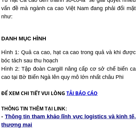
Từ hạt Ca cao đến thanh sô-cô-la” sẽ giải quyết nhiều
vấn đề mà ngành ca cao Việt Nam đang phải đối mặt
như:
DANH MỤC HÌNH
Hình 1: Quả ca cao, hạt ca cao trong quả và khi được
bóc tách sau thu hoạch
Hình 2: Tập đoàn Cargill nâng cấp cơ sở chế biến ca
cao tại Bờ Biển Ngà lên quy mô lớn nhất châu Phi
ĐỂ XEM CHI TIẾT VUI LÒNG
TẢI BÁO CÁO
THÔNG TIN THÊM TẠI LINK:
-
Thông tin tham khảo lĩnh vực logistics và kinh tế,
thương mại