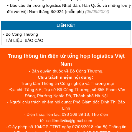
•
Báo cáo thị trường logistics Nhật Bản, Hàn Quốc và những lưu ý
đối với Việt Nam tháng 8/2024 (miễn phí)
(05/09/2024)
LIÊN KẾT
-
Bộ Công Thương
-
TÀI LIỆU, BÁO CÁO
Trang thông tin điện tử tổng hợp logistics Việt
Nam
- Bản quyền thuộc về Bộ Công Thương.
Chịu trách nhiệm nội dung:
- Trung tâm Thông tin Công nghiệp và Thương mại
- Địa chỉ: Tầng 5-6, Trụ sở Bộ Công Thương, số 655 Phạm Văn
Đồng, Phường Nghĩa Đô, Thành phố Hà Nội
- Người chịu trách nhiệm nội dung: Phó Giám đốc Đinh Thị Bảo
Linh
- Điện thoại liên lạc: 098 308 39 18; Thư điện
tử: csdltmdtvitic@gmail.com
- Giấy phép số 104/GP-TTĐT ngày 07/05/2018 của Bộ Thông tin