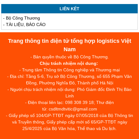
LIÊN KẾT
-
Bộ Công Thương
-
TÀI LIỆU, BÁO CÁO
Trang thông tin điện tử tổng hợp logistics Việt
Nam
- Bản quyền thuộc về Bộ Công Thương.
Chịu trách nhiệm nội dung:
- Trung tâm Thông tin Công nghiệp và Thương mại
- Địa chỉ: Tầng 5-6, Trụ sở Bộ Công Thương, số 655 Phạm Văn
Đồng, Phường Nghĩa Đô, Thành phố Hà Nội
- Người chịu trách nhiệm nội dung: Phó Giám đốc Đinh Thị Bảo
Linh
- Điện thoại liên lạc: 098 308 39 18; Thư điện
tử: csdltmdtvitic@gmail.com
- Giấy phép số 104/GP-TTĐT ngày 07/05/2018 của Bộ Thông tin
và Truyền thông, Giấy phép cấp mới số 65/GP-TTĐT ngày
25/4/2025 của Bộ Văn hóa, Thể thao và Du lịch.