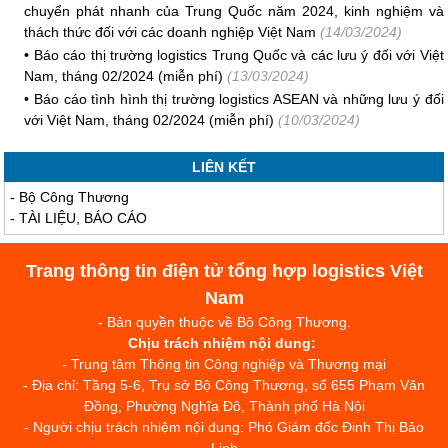
chuyển phát nhanh của Trung Quốc năm 2024, kinh nghiệm và
thách thức đối với các doanh nghiệp Việt Nam
(14/03/2024)
•
Báo cáo thị trường logistics Trung Quốc và các lưu ý đối với Việt
Nam, tháng 02/2024 (miễn phí)
(13/03/2024)
•
Báo cáo tình hình thị trường logistics ASEAN và những lưu ý đối
với Việt Nam, tháng 02/2024 (miễn phí)
(10/03/2024)
LIÊN KẾT
-
Bộ Công Thương
-
TÀI LIỆU, BÁO CÁO
Trang thông tin điện tử tổng hợp logistics Việt
Nam
- Bản quyền thuộc về Bộ Công Thương.
Chịu trách nhiệm nội dung:
- Trung tâm Thông tin Công nghiệp và Thương mại
- Địa chỉ: Tầng 5-6, Trụ sở Bộ Công Thương, số 655 Phạm Văn
Đồng, Phường Nghĩa Đô, Thành phố Hà Nội
- Người chịu trách nhiệm nội dung: Phó Giám đốc Đinh Thị Bảo