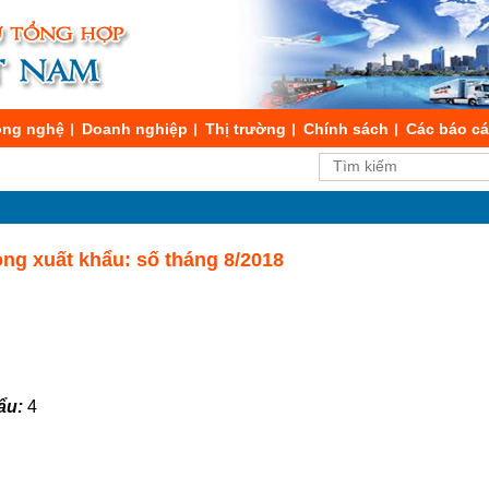
ng nghệ
Doanh nghiệp
Thị trường
Chính sách
Các báo c
ong xuất khẩu: số tháng 8/2018
ẩu:
4