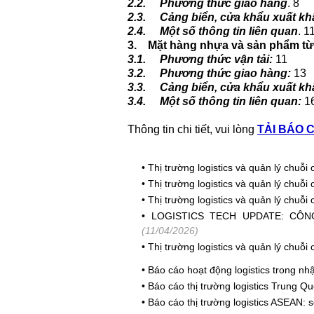
2.2.
Phương thức giao hàng
. 8
2.3.
Cảng biển, cửa khẩu xuất kh
2.4.
Một số thông tin liên quan
. 1
3.
Mặt hàng nhựa và sản phẩm t
3.1.
Phương thức vận tải:
11
3.2.
Phương thức giao hàng:
13
3.3.
Cảng biển, cửa khẩu xuất kh
3.4.
Một số thông tin liên quan:
1
Thông tin chi tiết, vui lòng
TẢI BÁO 
•
Thị trường logistics và quản lý chuỗ
•
Thị trường logistics và quản lý chuỗ
•
Thị trường logistics và quản lý chuỗ
•
LOGISTICS TECH UPDATE: CÔ
(11/04/2026)
•
Thị trường logistics và quản lý chuỗ
•
Báo cáo hoạt động logistics trong nh
•
Báo cáo thị trường logistics Trung Q
•
Báo cáo thị trường logistics ASEAN: 