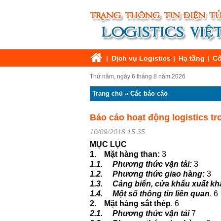
Dịch vụ Logistics
Hạ tầng
Cô
Thứ năm, ngày 6 tháng 8 năm 2026
Trang chủ
»
Các báo cáo
Báo cáo hoạt động logistics tr
10/09/2018 15:35
MỤC LỤC
1.
Mặt hàng than:
3
1.1.
Phương thức vận tải:
3
1.2.
Phương thức giao hàng:
3
1.3.
Cảng biển, cửa khẩu xuất kh
1.4.
Một số thông tin liên quan
. 6
2.
Mặt hàng sắt thép
. 6
2.1.
Phương thức vận tải
7