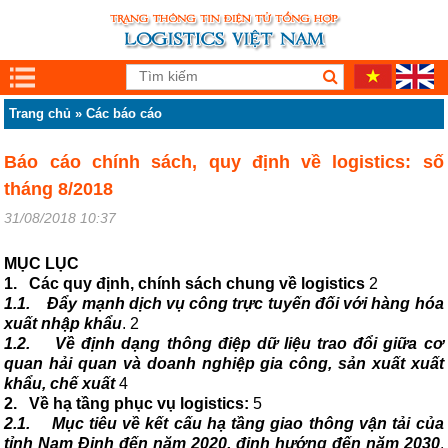
Trang chủ
»
Các báo cáo
Báo cáo chính sách, quy định về logistics: số
tháng 8/2018
31/08/2018 10:37
MỤC LỤC
1.
Các quy định, chính sách chung về logistics
2
1.1.
Đẩy mạnh dịch vụ công trực tuyến đối với hàng hóa
xuất nhập khẩu
. 2
1.2.
Về định dạng thông điệp dữ liệu trao đổi giữa cơ
quan hải quan và doanh nghiệp gia công, sản xuất xuất
khẩu, chế xuất
4
2.
Về hạ tầng phục vụ logistics:
5
2.1.
Mục tiêu về kết cấu hạ tầng giao thông vận tải của
tỉnh Nam Định đến năm 2020, định hướng đến năm 2030
.