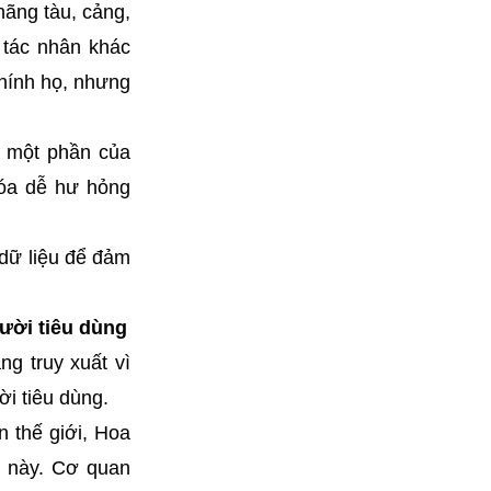
hãng tàu, cảng,
 tác nhân khác
chính họ, nhưng
ừ một phần của
hóa dễ hư hỏng
dữ liệu để đảm
ười tiêu dùng
g truy xuất vì
ời tiêu dùng.
n thế giới, Hoa
g này. Cơ quan