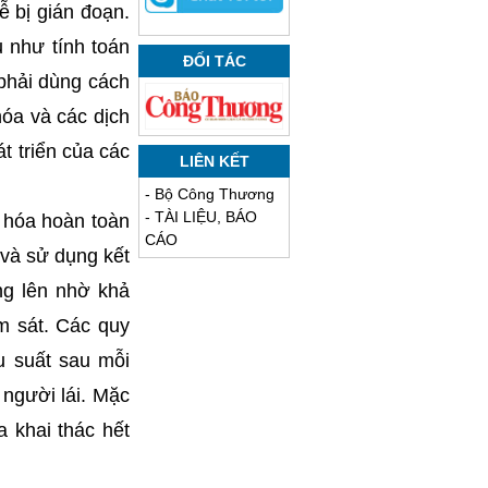
ễ bị gián đoạn.
ụ như tính toán
ĐỐI TÁC
phải dùng cách
óa và các dịch
át triển của các
LIÊN KẾT
-
Bộ Công Thương
-
TÀI LIỆU, BÁO
 hóa hoàn toàn
CÁO
và sử dụng kết
ăng lên nhờ khả
ám sát. Các quy
u suất sau mỗi
người lái. Mặc
 khai thác hết