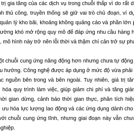
rị gia tăng của các dịch vụ trong chuỗi thấp vì do rất d
nh thủ công, truyền thống sẽ giữ vai trò chủ đoạn, ví d
quản lý kho bãi, khoảng không quảng cáo và phần lớn 
thường khó mở rộng quy mô để đáp ứng nhu cầu hàng h
ó, mô hình này trở nên lỗi thời và thậm chí cản trở sự ph
n một chuỗi cung ứng năng động hơn nhưng chưa tự động
u hướng. Công nghệ được áp dụng ở mức độ vừa phải 
ác nguồn bên trong và bên ngoài. Tuy nhiên, giá trị t
 hóa quy trình làm việc, giúp giảm chi phí và tăng gi
hời gian dừng, cảnh báo thời gian thực, phân tích hiệ
i ưu hóa lực lượng lao động và các ứng dụng dành cho 
với chuỗi cung ứng tĩnh, nhưng giai đoạn này vẫn chưa
nghiệp.