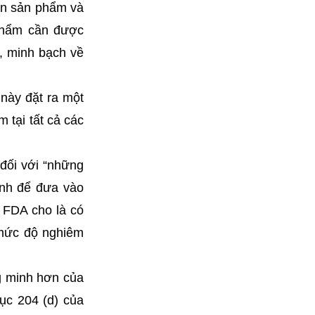
àn sản phẩm và
 phẩm cần được
, minh bạch về
này đặt ra một
 tại tất cả các
 đối với “những
ịnh để đưa vào
 FDA cho là có
, mức độ nghiêm
g minh hơn của
ục 204 (d) của