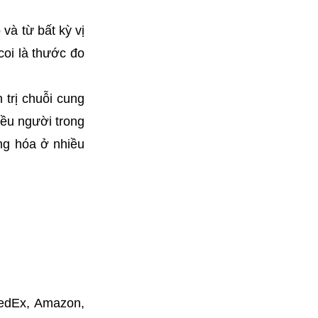
và từ bất kỳ vị
coi là thước đo
 trị chuỗi cung
iều người trong
àng hóa ở nhiều
FedEx, Amazon,