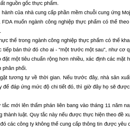
uất nguồn gốc thực phẩm.
u hành của nhà cung cấp phần mềm chuỗi cung ứng Moji
 FDA muốn ngành công nghiệp thực phẩm có thể theo d
.
thực thể trong ngành công nghiệp thực phẩm có thể kha
ực tiếp bán thứ đó cho ai - “một trước một sau”, như cơ 
p đặt một tiêu chuẩn rộng hơn nhiều, xác định các mặt 
nh phân phối.
ặt tương tự về thời gian. Nếu trước đây, nhà sản xuấ
 để đáp ứng mức độ chi tiết đó, thì giờ đây họ sẽ được 
 tắc mới lên thẩm phán liên bang vào tháng 11 năm nay
g thành luật. Quy tắc này nếu được thực hiện theo đề x
g đó các công ty không thể cung cấp thông tin được yêu 