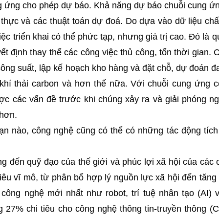
ng ứng cho phép dự báo. Khả năng dự báo chuỗi cung ứn
n thực và các thuật toán dự đoá. Do dựa vào dữ liệu ch
iệc triển khai có thể phức tạp, nhưng giá trị cao. Đó là q
ết định thay thế các công việc thủ công, tốn thời gian. C
 công suất, lập kế hoạch kho hàng và đặt chỗ, dự đoán 
g khí thải carbon và hơn thế nữa. Với chuỗi cung ứng 
ợc các vấn đề trước khi chúng xảy ra và giải phóng ng
 hơn.
ạn nào, công nghệ cũng có thể có những tác động tíc
ng đến quỹ đạo của thế giới và phúc lợi xã hội của các
êu vĩ mô, từ phân bổ hợp lý nguồn lực xã hội đến tăng 
 công nghệ mới nhất như robot, trí tuệ nhân tạo (AI) 
 27% chi tiêu cho công nghệ thông tin-truyền thông (