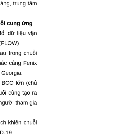
àng, trung tâm
uỗi cung ứng
ổi dữ liệu vận
s (FLOW)
au trong chuỗi
hác cảng Fenix
 Georgia.
c BCO lớn (chủ
ối cùng tạo ra
 người tham gia
ch khiến chuỗi
ID-19.