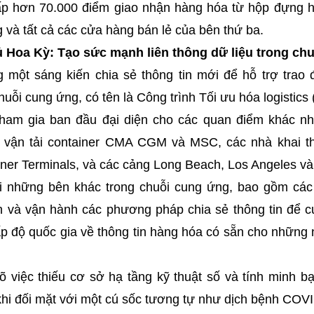
 hơn 70.000 điểm giao nhận hàng hóa từ hộp đựng h
và tất cả các cửa hàng bán lẻ của bên thứ ba.
 Hoa Kỳ: Tạo sức mạnh liên thông dữ liệu trong ch
một sáng kiến chia sẻ thông tin mới để hỗ trợ trao đ
uỗi cung ứng, có tên là Công trình Tối ưu hóa logistic
am gia ban đầu đại diện cho các quan điểm khác nh
 vận tải container CMA CGM và MSC, các nhà khai t
iner Terminals, và các cảng Long Beach, Los Angeles và
ới những bên khác trong chuỗi cung ứng, bao gồm cá
h và vận hành các phương pháp chia sẻ thông tin để cu
ấp độ quốc gia về thông tin hàng hóa có sẵn cho những
 việc thiếu cơ sở hạ tầng kỹ thuật số và tính minh bạ
khi đối mặt với một cú sốc tương tự như dịch bệnh COV