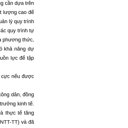
g cần dựa trên
ất lượng cao để
uản lý quy trình
ác quy trình tự
đa phương thức,
có khả năng dự
uồn lực để tập
h cực nếu được
 công dân, đồng
trưởng kinh tế.
và thực tế tăng
CNTT-TT) và đã