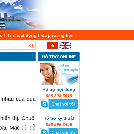
áo
Tin hoạt động
Đa phương tiện
HỖ TRỢ ONLINE
Hộ trợ nội dung
098 308 3918
c nhau của quá
hiển thị. Chuỗi
Hỗ trợ kỹ thuật
096 896 3456
oài. Mặc dù dễ