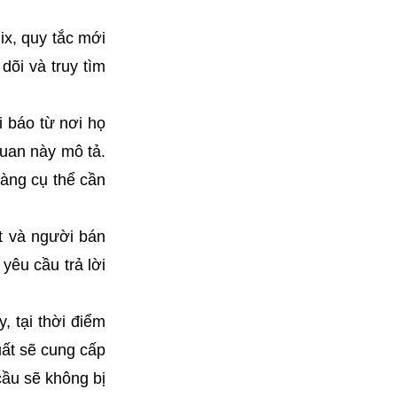
x, quy tắc mới
õi và truy tìm
i báo từ nơi họ
quan này mô tả.
hàng cụ thể cần
t và người bán
yêu cầu trả lời
, tại thời điểm
uất sẽ cung cấp
cầu sẽ không bị