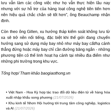
lưu vẫn làm các công việc như họ vẫn thực hiện lâu nay
nhưng với sự hỗ trợ của hàng loạt công nghệ tiên tiến hơn
nên hiệu quả chắc chắn sẽ tốt hơn”, ông Beauchamp nhận
định.
Còn theo ông Gillen, xu hướng tháp kiểm soát không lưu từ
xa sẽ trở nên nổi tiếng, đặc biệt khi thế giới đang chuyển
hướng sang sử dụng máy bay nhỏ như máy bay cất/hạ cánh
thẳng đứng hoặc máy bay chỉ cần đường băng ngắn - những
phương tiện có thể linh hoạt hạ cánh tại nhiều địa điểm như
những phi trường trong khu vực.
Tổng hợp/ Tham khảo baogiaothong.vn
•
Việt Nam - Hoa Kỳ hợp tác trao đổi dữ liệu điện tử về hàng hóa
xuất nhập khẩu song phương
(21/07/2026)
•
Khu kinh tế Nhơn Hội hướng tới trung tâm công nghiệp, logistics
và AI
(21/07/2026)