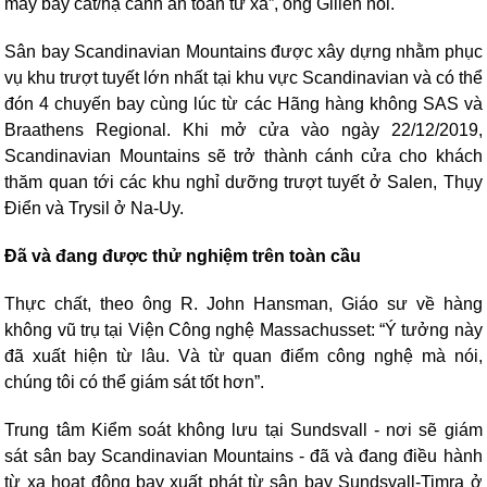
máy bay cất/hạ cánh an toàn từ xa”, ông Gillen nói.
Sân bay Scandinavian
Mountains
được xây dựng nhằm phục
vụ khu trượt tuyết lớn nhất tại khu vực Scandinavian và có thể
đón 4 chuyến bay cùng lúc từ các Hãng hàng không SAS và
Braathens Regional. Khi mở cửa vào ngày 22/12/2019,
Scandinavian Mountains sẽ trở thành cánh cửa cho khách
thăm quan tới các khu nghỉ dưỡng trượt tuyết ở Salen, Thụy
Điển và Trysil ở Na-Uy.
Đã và đang được thử nghiệm trên toàn cầu
Thực chất, theo ông R. John Hansman, Giáo sư về hàng
không vũ trụ tại Viện Công nghệ Massachusset: “Ý tưởng này
đã xuất hiện từ lâu. Và từ quan điểm công nghệ mà nói,
chúng tôi có thể giám sát tốt hơn”.
Trung tâm Kiểm soát không lưu tại Sundsvall - nơi sẽ giám
sát sân bay Scandinavian
Mountains
- đã và đang điều hành
từ xa hoạt động bay xuất phát từ sân bay Sundsvall-Timra ở