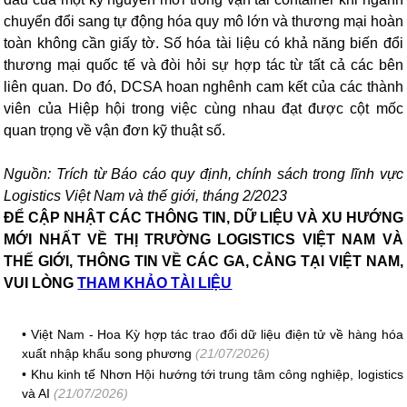
chuyển đổi sang tự động hóa quy mô lớn và thương mại hoàn
toàn không cần giấy tờ. Số hóa tài liệu có khả năng biến đổi
thương mại quốc tế và đòi hỏi sự hợp tác từ tất cả các bên
liên quan. Do đó, DCSA hoan nghênh cam kết của các thành
viên của Hiệp hội trong việc cùng nhau đạt được cột mốc
quan trọng về vận đơn kỹ thuật số.
Nguồn: Trích từ Báo cáo quy định, chính sách trong lĩnh vực
Logistics Việt Nam và thế giới, tháng 2/2023
ĐỂ CẬP NHẬT CÁC THÔNG TIN, DỮ LIỆU VÀ XU HƯỚNG
MỚI NHẤT VỀ THỊ TRƯỜNG LOGISTICS VIỆT NAM VÀ
THẾ GIỚI, THÔNG TIN VỀ CÁC GA, CẢNG TẠI VIỆT NAM,
VUI LÒNG
THAM KHẢO TÀI LIỆU
•
Việt Nam - Hoa Kỳ hợp tác trao đổi dữ liệu điện tử về hàng hóa
xuất nhập khẩu song phương
(21/07/2026)
•
Khu kinh tế Nhơn Hội hướng tới trung tâm công nghiệp, logistics
và AI
(21/07/2026)