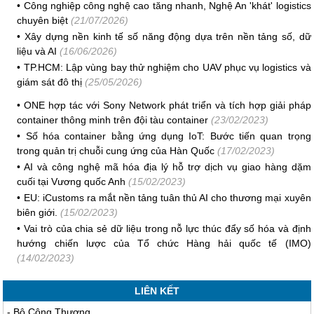
•
Công nghiệp công nghệ cao tăng nhanh, Nghệ An 'khát' logistics
chuyên biệt
(21/07/2026)
•
Xây dựng nền kinh tế số năng động dựa trên nền tảng số, dữ
liệu và AI
(16/06/2026)
•
TP.HCM: Lập vùng bay thử nghiệm cho UAV phục vụ logistics và
giám sát đô thị
(25/05/2026)
•
ONE hợp tác với Sony Network phát triển và tích hợp giải pháp
container thông minh trên đội tàu container
(23/02/2023)
•
Số hóa container bằng ứng dụng IoT: Bước tiến quan trọng
trong quản trị chuỗi cung ứng của Hàn Quốc
(17/02/2023)
•
AI và công nghệ mã hóa địa lý hỗ trợ dịch vụ giao hàng dặm
cuối tại Vương quốc Anh
(15/02/2023)
•
EU: iCustoms ra mắt nền tảng tuân thủ AI cho thương mại xuyên
biên giới.
(15/02/2023)
•
Vai trò của chia sẻ dữ liệu trong nỗ lực thúc đẩy số hóa và định
hướng chiến lược của Tổ chức Hàng hải quốc tế (IMO)
(14/02/2023)
LIÊN KẾT
-
Bộ Công Thương