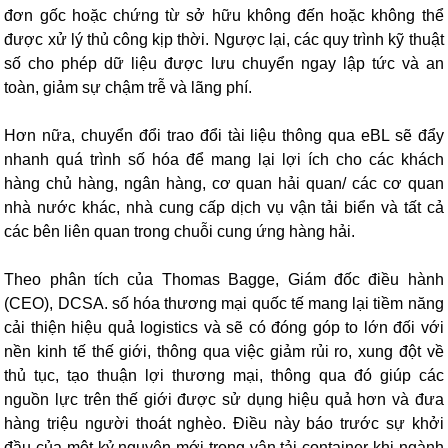
đơn gốc hoặc chứng từ sở hữu không đến hoặc không thể
được xử lý thủ công kịp thời. Ngược lại, các quy trình kỹ thuật
số cho phép dữ liệu được lưu chuyển ngay lập tức và an
toàn, giảm sự chậm trễ và lãng phí.
Hơn nữa, chuyển đổi trao đổi tài liệu thông qua eBL sẽ đẩy
nhanh quá trình số hóa để mang lại lợi ích cho các khách
hàng chủ hàng, ngân hàng, cơ quan hải quan/ các cơ quan
nhà nước khác, nhà cung cấp dịch vụ vận tải biển và tất cả
các bên liên quan trong chuỗi cung ứng hàng hải.
Theo phân tích của Thomas Bagge, Giám đốc điều hành
(CEO), DCSA. số hóa thương mại quốc tế mang lại tiềm năng
cải thiện hiệu quả logistics và sẽ có đóng góp to lớn đối với
nền kinh tế thế giới, thông qua việc giảm rủi ro, xung đột về
thủ tục, tạo thuận lợi thương mại, thông qua đó giúp các
nguồn lực trên thế giới được sử dụng hiệu quả hơn và đưa
hàng triệu người thoát nghèo. Điều này báo trước sự khởi
đầu của một kỷ nguyên mới trong vận tải container khi ngành