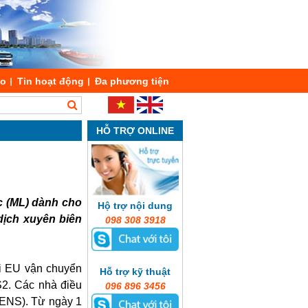
áo
Tin hoạt động
Đa phương tiện
HỖ TRỢ ONLINE
c (ML) dành cho
Hộ trợ nội dung
dịch xuyên biên
098 308 3918
ài EU vận chuyển
Hỗ trợ kỹ thuật
2. Các nhà điều
096 896 3456
 (ENS). Từ ngày 1