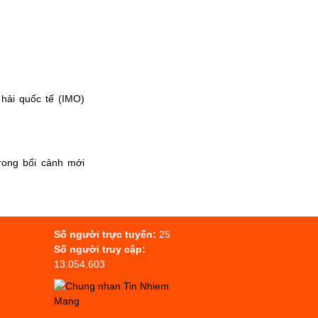
 hải quốc tế (IMO)
rong bối cảnh mới
Số người trực tuyến:
25
Số người truy cập:
13.054.603