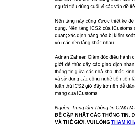
người tiêu dùng cuối vì các vấn đề 
Nền tảng này cũng được thiết kế để 
dụng. Nền tảng ICS2 của iCustoms s
quan; xác định hàng hóa bị kiểm soát 
với các nền tảng khác nhau.
Adnan Zaheer, Giám đốc điều hành củ
giới để thúc đẩy các giao dịch nha
thông tin giữa các nhà khai thác k
và sử dụng các công nghệ tiên tiến là
tuân thủ ICS2 giờ đây trở nên dễ dàn
mạng của iCustoms.
Nguồn: Trung tâm Thông tin CN&TM (tr
ĐỂ CẬP NHẬT CÁC THÔNG TIN, D
VÀ THẾ GIỚI, VUI LÒNG
THAM KHẢ