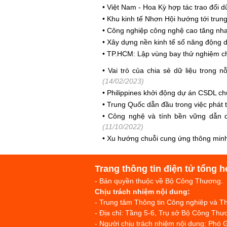
•
Việt Nam - Hoa Kỳ hợp tác trao đổi 
•
Khu kinh tế Nhơn Hội hướng tới trung 
•
Công nghiệp công nghệ cao tăng nhanh
•
Xây dựng nền kinh tế số năng động dự
•
TP.HCM: Lập vùng bay thử nghiệm cho
•
Vai trò của chia sẻ dữ liệu trong
(14/02/2023)
•
Philippines khởi động dự án CSDL ch
•
Trung Quốc dẫn đầu trong việc phát t
•
Công nghệ và tính bền vững dẫn d
(11/10/2022)
•
Xu hướng chuỗi cung ứng thông minh 
Trang thông tin điện tử tổng h
- Bản quyền thuộc về Bộ Công Thương.
Chịu trách nhiệm nội dung:
- Trung tâm Thông tin Công nghiệp và 
- Địa chỉ: Tầng 5-6, Trụ sở Bộ Công T
- Người chịu trách nhiệm nội dung: Phó 