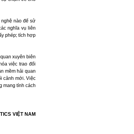
g nghệ nào để sử
ác nghĩa vụ liên
ấy phép; tích hợp
 quan xuyên biên
óa việc trao đổi
hần mềm hải quan
ối cảnh mới. Việc
ng mang tính cách
TICS VIỆT NAM