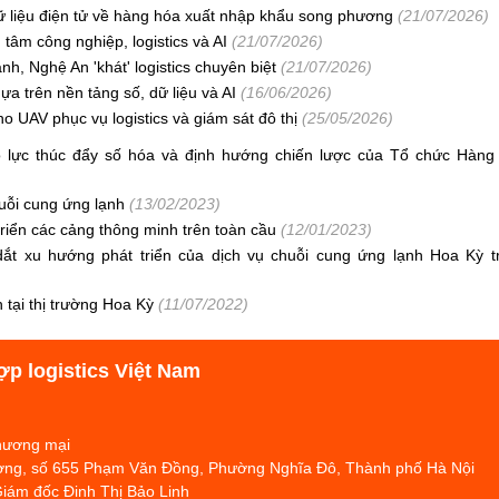
dữ liệu điện tử về hàng hóa xuất nhập khẩu song phương
(21/07/2026)
tâm công nghiệp, logistics và AI
(21/07/2026)
, Nghệ An 'khát' logistics chuyên biệt
(21/07/2026)
a trên nền tảng số, dữ liệu và AI
(16/06/2026)
 UAV phục vụ logistics và giám sát đô thị
(25/05/2026)
 nỗ lực thúc đẩy số hóa và định hướng chiến lược của Tổ chức Hàng
uỗi cung ứng lạnh
(13/02/2023)
riển các cảng thông minh trên toàn cầu
(12/01/2023)
ắt xu hướng phát triển của dịch vụ chuỗi cung ứng lạnh Hoa Kỳ t
tại thị trường Hoa Kỳ
(11/07/2022)
ợp logistics Việt Nam
Thương mại
hương, số 655 Phạm Văn Đồng, Phường Nghĩa Đô, Thành phố Hà Nội
Giám đốc Đinh Thị Bảo Linh