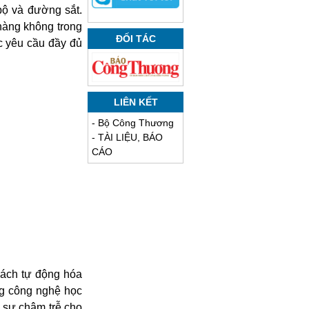
ộ và đường sắt.
hàng không trong
ĐỐI TÁC
c yêu cầu đầy đủ
LIÊN KẾT
-
Bộ Công Thương
-
TÀI LIỆU, BÁO
CÁO
cách tự động hóa
ng công nghệ học
 sự chậm trễ cho